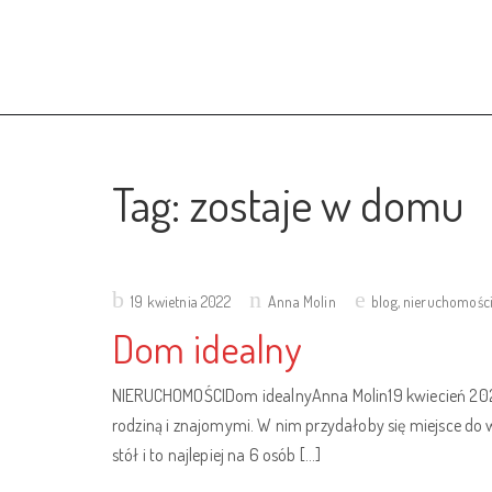
Tag:
zostaje w domu
Posted
19 kwietnia 2022
Anna Molin
blog
,
nieruchomośc
on
Dom idealny
NIERUCHOMOŚCIDom idealnyAnna Molin19 kwiecień 2022I
rodziną i znajomymi. W nim przydałoby się miejsce do 
stół i to najlepiej na 6 osób […]