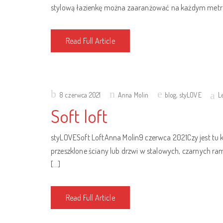
stylową łazienkę można zaaranżować na każdym metra
Read Full Article
Posted
8 czerwca 2021
Anna Molin
blog
,
styLOVE
L
on
Soft loft
styLOVESoft LoftAnna Molin9 czerwca 2021Czy jest tu 
przeszklone ściany lub drzwi w stalowych, czarnych rama
[…]
Read Full Article