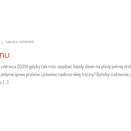
Leave a comment
onu
erwca 2021A gdyby tak móc spędzać każdy dzień na plaży pełnej złote
c jedynie śpiew ptaków i powiew nadmorskiej trzciny? Byłoby cudownie
o […]