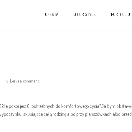
OFERTA
O FOR STYLE
PORTFOLIO
i
Leave a comment
le pokoi jest Ci potrzebnych do komfortowego życia?Ja bym obstawił
wypoczynku, skupiające całą rodzinę albo przy planszówkach albo prze