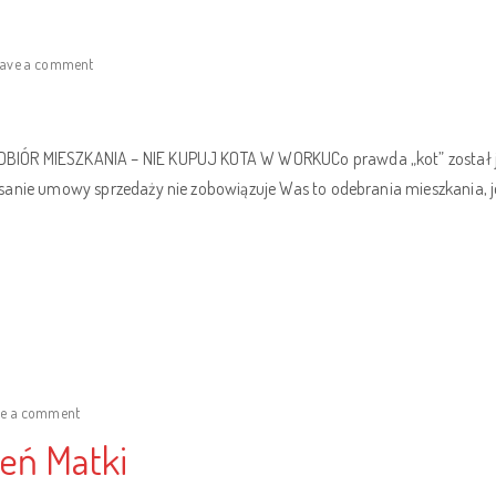
eave a comment
ÓR MIESZKANIA – NIE KUPUJ KOTA W WORKUCo prawda „kot” został już k
sanie umowy sprzedaży nie zobowiązuje Was to odebrania mieszkania, j
ve a comment
eń Matki