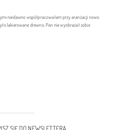
którymi niedawno współpracowałam przy aranżacji nowo
ło lakierowane drewno, Pan nie wyobrażał sobie
ISZ SIĘ DO NEWSLETTERA