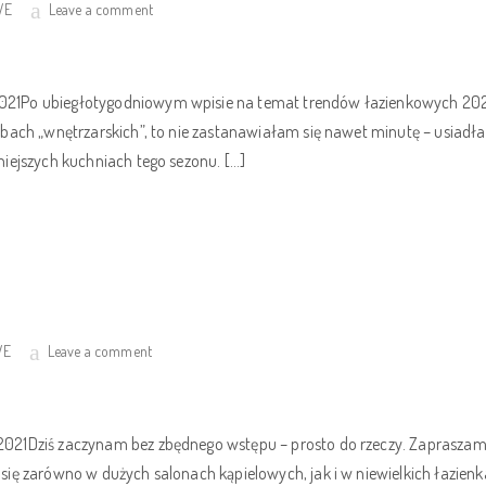
VE
Leave a comment
21Po ubiegłotygodniowym wpisie na temat trendów łazienkowych 2021 
ebach „wnętrzarskich”, to nie zastanawiałam się nawet minutę – usiad
iejszych kuchniach tego sezonu. […]
VE
Leave a comment
021Dziś zaczynam bez zbędnego wstępu – prosto do rzeczy. Zapraszam
ię zarówno w dużych salonach kąpielowych, jak i w niewielkich łazienk