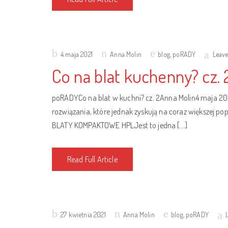
Posted
4 maja 2021
Anna Molin
blog
,
poRADY
Leav
on
Co na blat kuchenny? cz. 
poRADYCo na blat w kuchni? cz. 2Anna Molin4 maja 20
rozwiązania, które jednak zyskują na coraz większej 
BLATY KOMPAKTOWE HPLJest to jedna […]
Read Full Article
Posted
27 kwietnia 2021
Anna Molin
blog
,
poRADY
on