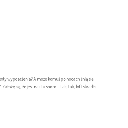
menty wyposażenia? A może komuś po nocach śnią się
żę się, że jest nas tu sporo…. tak, tak, loft skradł i