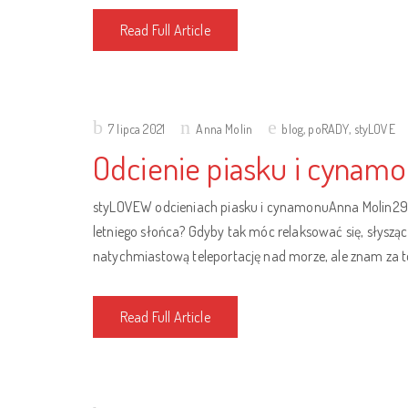
Read Full Article
Posted
7 lipca 2021
Anna Molin
blog
,
poRADY
,
styLOVE
on
Odcienie piasku i cynam
styLOVEW odcieniach piasku i cynamonuAnna Molin29 cz
letniego słońca? Gdyby tak móc relaksować się, słyszą
natychmiastową teleportację nad morze, ale znam za t
Read Full Article