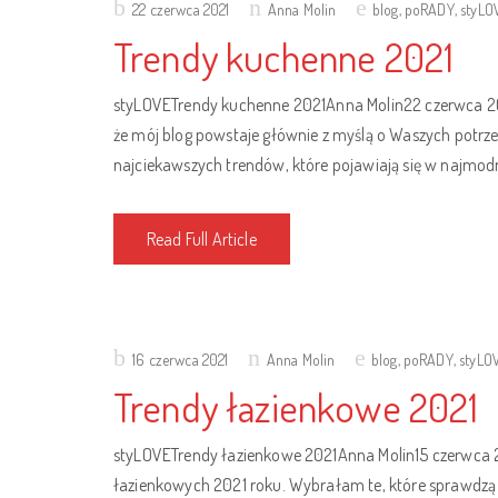
Posted
22 czerwca 2021
Anna Molin
blog
,
poRADY
,
styLO
on
Trendy kuchenne 2021
styLOVETrendy kuchenne 2021Anna Molin22 czerwca 20
że mój blog powstaje głównie z myślą o Waszych potrz
najciekawszych trendów, które pojawiają się w najmodn
Read Full Article
Posted
16 czerwca 2021
Anna Molin
blog
,
poRADY
,
styLO
on
Trendy łazienkowe 2021
styLOVETrendy łazienkowe 2021Anna Molin15 czerwca 2
łazienkowych 2021 roku. Wybrałam te, które sprawdzą s