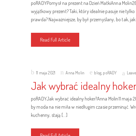
poRADYPomysł na prezent na Dzień MatkiAnna Molin26
wyjątkowy prezent? Taki, który idealnie pasuje nie tyl
prawda? Najważniejsze, by był przemyślany, bo tak, jak
Read Full Article
Posted
11 maja 2021
Anna Molin
blog
,
poRADY
Leav
on
Jak wybrać idealny hoke
poRADYJak wybrać idealny hoker?Anna Molin11 maja 2021
by moda na nie miła w niedługim czasie przeminąć. Wr
kuchenny, stają […]
Read Full Article