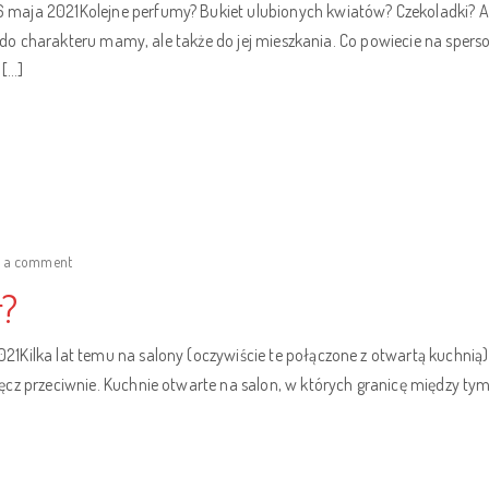
 maja 2021Kolejne perfumy? Bukiet ulubionych kwiatów? Czekoladki? 
ko do charakteru mamy, ale także do jej mieszkania. Co powiecie na sper
 […]
e a comment
r?
Kilka lat temu na salony (oczywiście te połączone z otwartą kuchnią) p
ęcz przeciwnie. Kuchnie otwarte na salon, w których granicę między 