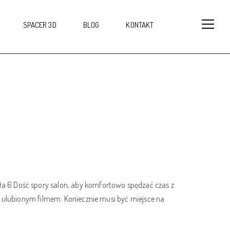
SPACER 3D
BLOG
KONTAKT
a 6 Dość spory salon, aby komfortowo spędzać czas z
d ulubionym filmem. Koniecznie musi być miejsce na