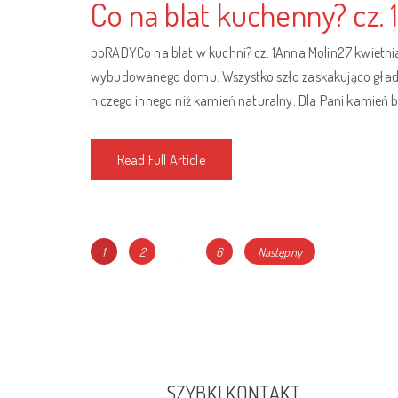
Co na blat kuchenny? cz. 
poRADYCo na blat w kuchni? cz. 1Anna Molin27 kwietn
wybudowanego domu. Wszystko szło zaskakująco gładk
niczego innego niż kamień naturalny. Dla Pani kamień b
Read Full Article
Nawigacja
Page
Page
Page
1
2
…
6
Następny
po
wpisach
SZYBKI KONTAKT