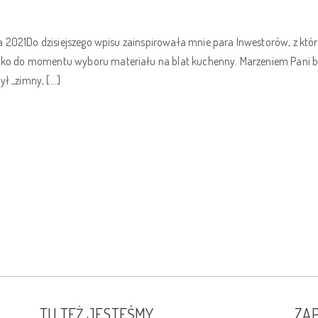
1
ia 2021Do dzisiejszego wpisu zainspirowała mnie para Inwestorów, z 
o do momentu wyboru materiału na blat kuchenny. Marzeniem Pani by
ył „zimny, […]
TU TEŻ JESTEŚMY
ZAP