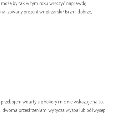
A może by tak w tym roku wręczyć naprawdę
sonalizowany prezent wnętrzarski? Brzmi dobrze,
rzebojem wdarły się hokery i nic nie wskazuje na to,
tymi dwoma przestrzeniami wytycza wyspa lub półwysep