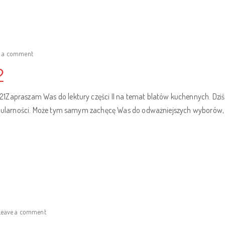
e a comment
2
21Zapraszam Was do lektury części II na temat blatów kuchennych. Dzi
popularności. Może tym samym zachęcę Was do odważniejszych wyborów, 
Leave a comment