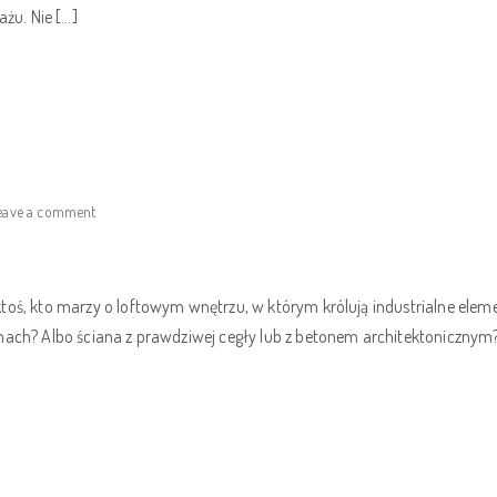
żu. Nie […]
eave a comment
ktoś, kto marzy o loftowym wnętrzu, w którym królują industrialne ele
ch? Albo ściana z prawdziwej cegły lub z betonem architektonicznym? Zało