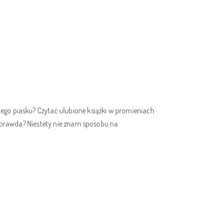
go piasku? Czytać ulubione książki w promieniach
, prawda? Niestety nie znam sposobu na