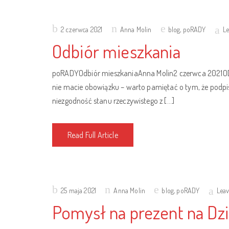
Posted
2 czerwca 2021
Anna Molin
blog
,
poRADY
L
on
Odbiór mieszkania
poRADYOdbiór mieszkaniaAnna Molin2 czerwca 2021ODBI
nie macie obowiązku – warto pamiętać o tym, że podpi
niezgodność stanu rzeczywistego z […]
Read Full Article
Posted
25 maja 2021
Anna Molin
blog
,
poRADY
Lea
on
Pomysł na prezent na Dzi