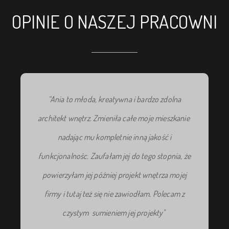
OPINIE O NASZEJ PRACOWNI
“Ania to młoda, kreatywna i bardzo zdolna
architekt wnętrz. Zmieniła całe moje mieszkanie
nadając mu kompletnie inną jakość i
funkcjonalnośc. Zaufałam jej do tego stopnia, że
powierzyłam jej później projekt wnętrza mojej
firmy i tutaj też się nie zawiodłam. Polecam z
czystym sumieniem jej projekty"