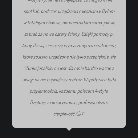
spotkać, podczas urządzania mieszkania! Byłam
w totalnym chaosie, nie wiedziałam sama, jak się
zabrać za nowe cztery ściany. Dzięki pomocy p.
Anny dzisiaj cieszę się wymarzonym mieszkaniem,
które zostało urządzone nie tylko przepięknie, ale
i funkcjonalnie, co jest dla mnie bardzo ważne z
uwagi na nie największy metraż. Współpraca była
przyjemnością, każdemu polecam 4-style.
Dziękuję za kreatywność, profesjonalizm i
cierpliwość 🙂 !"