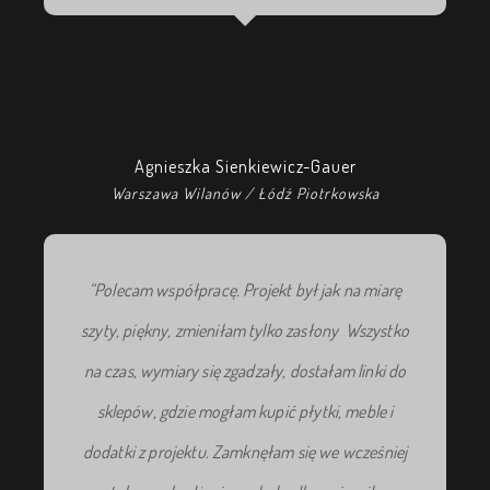
Agnieszka Sienkiewicz-Gauer
Warszawa Wilanów / Łódź Piotrkowska
“Polecam współpracę. Projekt był jak na miarę
szyty, piękny, zmieniłam tylko
zasłony
Wszystko
na czas, wymiary
się
zgadzały,
dostałam
linki do
sklepów, gdzie
mogłam
kupić
płytki, meble i
dodatki z projektu.
Zamknęłam
się we
wcześniej