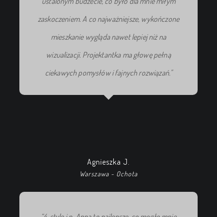
ustalonym budżecie, co
było
dla mnie miłym
zaskoczeniem. A co najważniejsze, wykończone
mieszkanie wygląda nawet lepiej
niż
na
wizualizacji. Projektantka ma głowę pełną
ciekawych pomysłów i fajnych rozwiązań."
Agnieszka J.
Warszawa - Ochota
“4-style i p. Anna to najlepsze, co mogło mnie