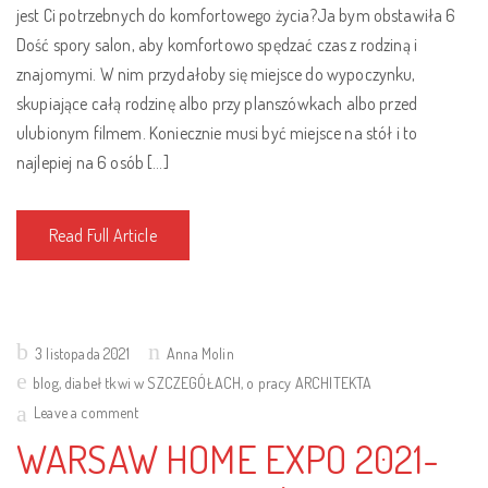
jest Ci potrzebnych do komfortowego życia?Ja bym obstawiła 6
Dość spory salon, aby komfortowo spędzać czas z rodziną i
znajomymi. W nim przydałoby się miejsce do wypoczynku,
skupiające całą rodzinę albo przy planszówkach albo przed
ulubionym filmem. Koniecznie musi być miejsce na stół i to
najlepiej na 6 osób […]
Read Full Article
Posted
3 listopada 2021
Anna Molin
on
blog
,
diabeł tkwi w SZCZEGÓŁACH
,
o pracy ARCHITEKTA
Leave a comment
WARSAW HOME EXPO 2021-