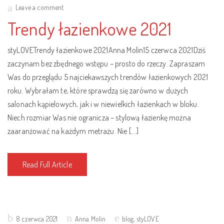
on
Leave a comment
Trendy łazienkowe 2021
styLOVETrendy łazienkowe 2021Anna Molin15 czerwca 2021Dziś
zaczynam bez zbędnego wstępu – prosto do rzeczy. Zapraszam
Was do przeglądu 5 najciekawszych trendów łazienkowych 2021
roku. Wybrałam te, które sprawdzą się zarówno w dużych
salonach kąpielowych, jak i w niewielkich łazienkach w bloku.
Niech rozmiar Was nie ogranicza – stylową łazienkę można
zaaranżować na każdym metrażu. Nie […]
Read Full Article
Posted
8 czerwca 2021
Anna Molin
blog
,
styLOVE