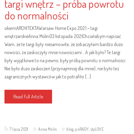
targi wnętrz – próba powrotu
do normalności
okiemARCHITEKTAWarsaw Home Expo 2021 – tagi
wnętrzarskieAnna Molin03 listopada 2021Chciałabym napisać
Wam, że te targi były niesamowite, że zobaczyłam bardzo dużo
nowości, że zaskoczyły mnie nowościami….A jak było? Te targi
były wyjątkowe to na pewno, były próbą powrotu o normalności.
Nie było dużo zaskoczeń (przynajmniej dla mnie), nie było też
zagranicznych wystawców jak to potrafiło […]
Read Full Article
Posted
7 lipca 2021
Anna Molin
blog
,
poRADY
,
styLOVE