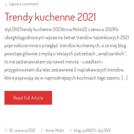
on
Leave a comment
Trendy kuchenne 2021
styLOVETrendy kuchenne 2021Anna Molin22 czerwca 2021Po
ubiegłotygodniowym wpisie na temat trendów łazienkowych 2021
poprosiliście mnie o przegląd trendów kuchennych, a że mój blog
powstaje głównie z myślą o Waszych potrzebach „wnętrzarskich”,
to nie zastanawiałam się nawet minutę – usiadłam i
przygotowałam dla Was zestawienie 5 najciekawszych trendów,
które pojawiają się w najmodniejszych kuchniach tego sezonu. […]
Read Full Article
Posted
16 czerwca 2021
Anna Molin
blog
,
poRADY
,
styLOVE