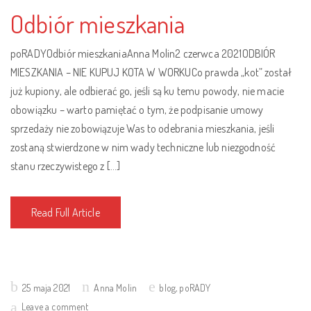
Odbiór mieszkania
poRADYOdbiór mieszkaniaAnna Molin2 czerwca 2021ODBIÓR
MIESZKANIA – NIE KUPUJ KOTA W WORKUCo prawda „kot” został
już kupiony, ale odbierać go, jeśli są ku temu powody, nie macie
obowiązku – warto pamiętać o tym, że podpisanie umowy
sprzedaży nie zobowiązuje Was to odebrania mieszkania, jeśli
zostaną stwierdzone w nim wady techniczne lub niezgodność
stanu rzeczywistego z […]
Read Full Article
Posted
25 maja 2021
Anna Molin
blog
,
poRADY
on
Leave a comment