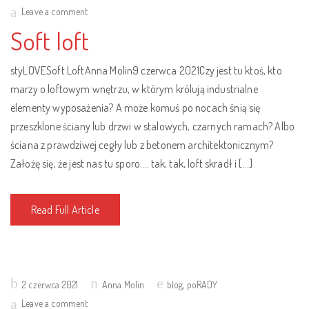
on
Leave a comment
Soft loft
styLOVESoft LoftAnna Molin9 czerwca 2021Czy jest tu ktoś, kto
marzy o loftowym wnętrzu, w którym królują industrialne
elementy wyposażenia? A może komuś po nocach śnią się
przeszklone ściany lub drzwi w stalowych, czarnych ramach? Albo
ściana z prawdziwej cegły lub z betonem architektonicznym?
Założę się, że jest nas tu sporo…. tak, tak, loft skradł i […]
Read Full Article
Posted
2 czerwca 2021
Anna Molin
blog
,
poRADY
on
Leave a comment