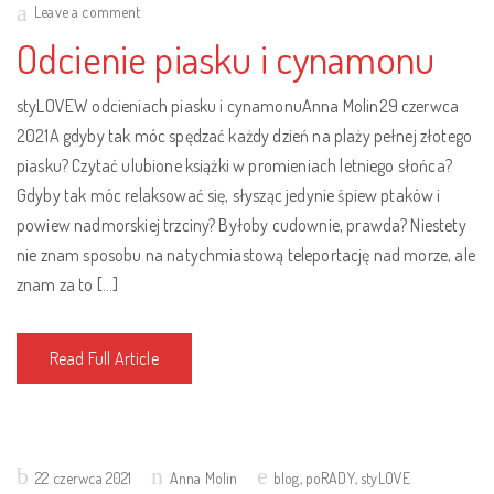
on
Leave a comment
Odcienie piasku i cynamonu
styLOVEW odcieniach piasku i cynamonuAnna Molin29 czerwca
2021A gdyby tak móc spędzać każdy dzień na plaży pełnej złotego
piasku? Czytać ulubione książki w promieniach letniego słońca?
Gdyby tak móc relaksować się, słysząc jedynie śpiew ptaków i
powiew nadmorskiej trzciny? Byłoby cudownie, prawda? Niestety
nie znam sposobu na natychmiastową teleportację nad morze, ale
znam za to […]
Read Full Article
Posted
22 czerwca 2021
Anna Molin
blog
,
poRADY
,
styLOVE