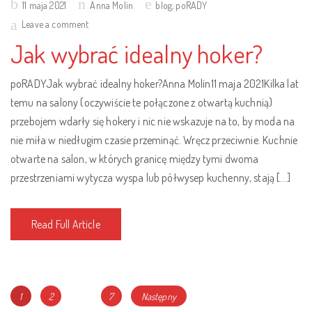
Posted
11 maja 2021
Anna Molin
blog
,
poRADY
on
Leave a comment
Jak wybrać idealny hoker?
poRADYJak wybrać idealny hoker?Anna Molin11 maja 2021Kilka lat
temu na salony (oczywiście te połączone z otwartą kuchnią)
przebojem wdarły się hokery i nic nie wskazuje na to, by moda na
nie miła w niedługim czasie przeminąć. Wręcz przeciwnie. Kuchnie
otwarte na salon, w których granicę między tymi dwoma
przestrzeniami wytycza wyspa lub półwysep kuchenny, stają […]
Read Full Article
Nawigacja
Page
Page
Page
1
2
…
7
Następny