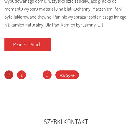
wybudowanego domu. Wszystko szło zaskakująco gładko do
momentu wyboru materiału na blat kuchenny. Marzeniem Pani
było lakierowane drewno, Pan nie wyobrażał sobie niczego innego
niż kamień naturalny. Dla Pani kamień był „zimny, […]
Read Full Article
Nawigacja
Page
Page
Page
1
2
…
5
Następny
po
wpisach
SZYBKI KONTAKT