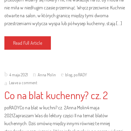
nie miła w niedługim czasie przeminąć. Wręcz przeciwnie. Kuchnie
otwarte na salon, w których granicę między tymi dwoma
przestrzeniami wytycza wyspa lub półwysep kuchenny, stają […]
Read Full Article
Posted
4 maja 2021
Anna Molin
blog
,
poRADY
on
Leave a comment
Co na blat kuchenny? cz. 2
poRADYCo na blat w kuchni? cz. 2Anna Molin4 maja
2021Zapraszam Was do lektury części II na temat blatów
kuchennych. Dziś omówię między innymi również te mniej