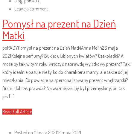
blog
,
poRADY
Leave a comment
Pomysł na prezent na Dzień
Matki
poRADYPomysł na prezent na Dzień MatkiAnna Molin26 maja
2021Kolejne perfumy? Bukiet ulubionych kwiatów? Czekoladki? A
może by tak w tym roku wręczyć naprawdę wyjątkowy prezent? Taki,
który idealnie pasuje nie tylko do charakteru mamy, ale także do jej
mieszkania. Co powiecie na spersonalizowany prezent wnętrzarski?
Brzmi dobrze, prawda? Najważniejsze, by był przemyślany, bo tak,
jak […]
Read Full Article
Posted on
11 maja 2021
12 maja 2021