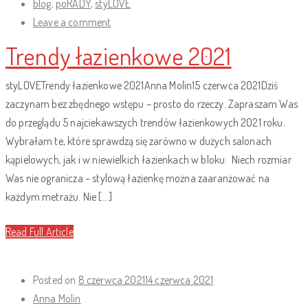
blog
,
poRADY
,
styLOVE
Leave a comment
Trendy łazienkowe 2021
styLOVETrendy łazienkowe 2021Anna Molin15 czerwca 2021Dziś
zaczynam bez zbędnego wstępu – prosto do rzeczy. Zapraszam Was
do przeglądu 5 najciekawszych trendów łazienkowych 2021 roku.
Wybrałam te, które sprawdzą się zarówno w dużych salonach
kąpielowych, jak i w niewielkich łazienkach w bloku. Niech rozmiar
Was nie ogranicza – stylową łazienkę można zaaranżować na
każdym metrażu. Nie […]
Read Full Article
Posted on
8 czerwca 2021
14 czerwca 2021
Anna Molin