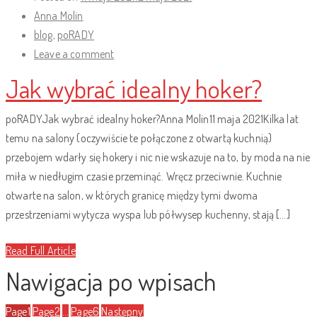
Anna Molin
blog
,
poRADY
Leave a comment
Jak wybrać idealny hoker?
poRADYJak wybrać idealny hoker?Anna Molin11 maja 2021Kilka lat
temu na salony (oczywiście te połączone z otwartą kuchnią)
przebojem wdarły się hokery i nic nie wskazuje na to, by moda na nie
miła w niedługim czasie przeminąć. Wręcz przeciwnie. Kuchnie
otwarte na salon, w których granicę między tymi dwoma
przestrzeniami wytycza wyspa lub półwysep kuchenny, stają […]
Read Full Article
Nawigacja po wpisach
Page
1
Page
2
…
Page
6
Następny