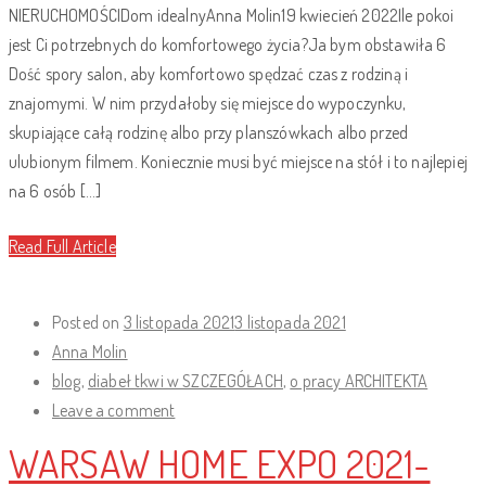
NIERUCHOMOŚCIDom idealnyAnna Molin19 kwiecień 2022Ile pokoi
jest Ci potrzebnych do komfortowego życia?Ja bym obstawiła 6
Dość spory salon, aby komfortowo spędzać czas z rodziną i
znajomymi. W nim przydałoby się miejsce do wypoczynku,
skupiające całą rodzinę albo przy planszówkach albo przed
ulubionym filmem. Koniecznie musi być miejsce na stół i to najlepiej
na 6 osób […]
Read Full Article
Posted on
3 listopada 2021
3 listopada 2021
Anna Molin
blog
,
diabeł tkwi w SZCZEGÓŁACH
,
o pracy ARCHITEKTA
Leave a comment
WARSAW HOME EXPO 2021-