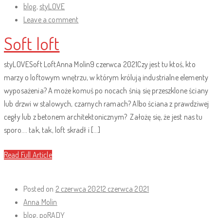
blog
,
styLOVE
Leave a comment
Soft loft
styLOVESoft LoftAnna Molin9 czerwca 2021Czy jest tu ktoś, kto
marzy o loftowym wnętrzu, w którym królują industrialne elementy
wyposażenia? A może komuś po nocach śnią się przeszklone ściany
lub drzwi w stalowych, czarnych ramach? Albo ściana z prawdziwej
cegły lub z betonem architektonicznym? Założę się, że jest nas tu
sporo…. tak, tak, loft skradł i […]
Read Full Article
Posted on
2 czerwca 2021
2 czerwca 2021
Anna Molin
blog
,
poRADY