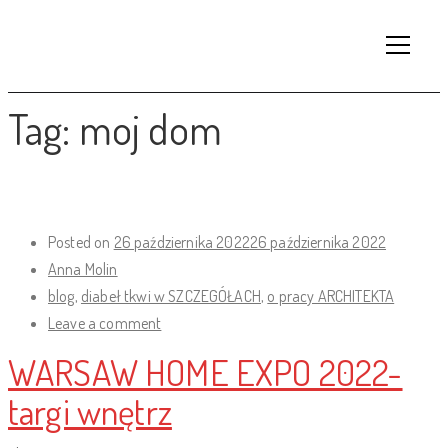
Tag:
moj dom
Posted on
26 października 2022
26 października 2022
Anna Molin
blog
,
diabeł tkwi w SZCZEGÓŁACH
,
o pracy ARCHITEKTA
Leave a comment
WARSAW HOME EXPO 2022-
targi wnętrz