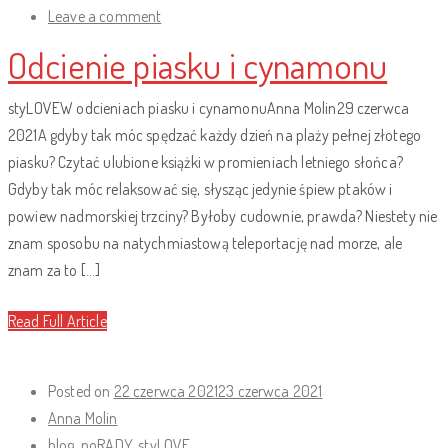
Leave a comment
Odcienie piasku i cynamonu
styLOVEW odcieniach piasku i cynamonuAnna Molin29 czerwca
2021A gdyby tak móc spędzać każdy dzień na plaży pełnej złotego
piasku? Czytać ulubione książki w promieniach letniego słońca?
Gdyby tak móc relaksować się, słysząc jedynie śpiew ptaków i
powiew nadmorskiej trzciny? Byłoby cudownie, prawda? Niestety nie
znam sposobu na natychmiastową teleportację nad morze, ale
znam za to […]
Read Full Article
Posted on
22 czerwca 2021
23 czerwca 2021
Anna Molin
blog
,
poRADY
,
styLOVE