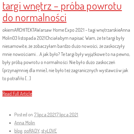
targi wnętrz – próba powrotu
do normalności
okiemARCHITEKTAWarsaw Home Expo 2021 – tagi wnętrzarskieAnna
Molin03 listopada 2021Chciałabym napisać Wam, że te targi były
niesamowite, że zobaczyłam bardzo dużo nowości, że zaskoczyły
mnie nowościami….A jak było? Te targi były wyjątkowe to na pewno,
były próbą powrotu o normalności. Nie było dużo zaskoczeń
(przynajmniej dla mnie), nie było też zagranicznych wystawców jak
to potrafiło […]
Read Full Article
Posted on
7 lipca 2021
7 lipca 2021
Anna Molin
blog
,
poRADY
,
styLOVE