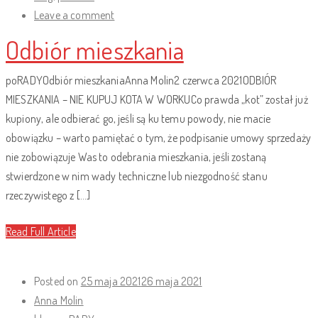
Leave a comment
Odbiór mieszkania
poRADYOdbiór mieszkaniaAnna Molin2 czerwca 2021ODBIÓR
MIESZKANIA – NIE KUPUJ KOTA W WORKUCo prawda „kot” został już
kupiony, ale odbierać go, jeśli są ku temu powody, nie macie
obowiązku – warto pamiętać o tym, że podpisanie umowy sprzedaży
nie zobowiązuje Was to odebrania mieszkania, jeśli zostaną
stwierdzone w nim wady techniczne lub niezgodność stanu
rzeczywistego z […]
Read Full Article
Posted on
25 maja 2021
26 maja 2021
Anna Molin