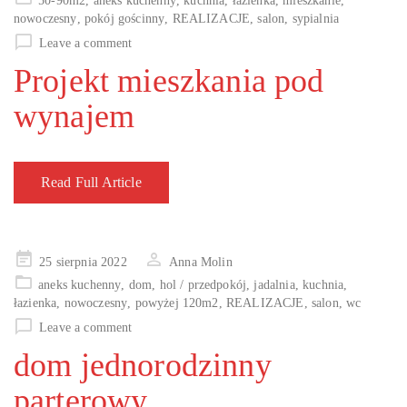
50-90m2
,
aneks kuchenny
,
kuchnia
,
łazienka
,
mieszkanie
,
nowoczesny
,
pokój gościnny
,
REALIZACJE
,
salon
,
sypialnia
Leave a comment
Projekt mieszkania pod
wynajem
Read Full Article
Posted
25 sierpnia 2022
Anna Molin
on
aneks kuchenny
,
dom
,
hol / przedpokój
,
jadalnia
,
kuchnia
,
łazienka
,
nowoczesny
,
powyżej 120m2
,
REALIZACJE
,
salon
,
wc
Leave a comment
dom jednorodzinny
parterowy