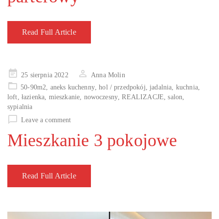
Read Full Article
Posted
25 sierpnia 2022
Anna Molin
on
50-90m2
,
aneks kuchenny
,
hol / przedpokój
,
jadalnia
,
kuchnia
,
loft
,
łazienka
,
mieszkanie
,
nowoczesny
,
REALIZACJE
,
salon
,
sypialnia
Leave a comment
Mieszkanie 3 pokojowe
Read Full Article