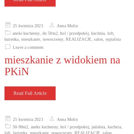
Posted
25 kwietnia 2023
Anna Molin
on
aneks kuchenny
,
do 50m2
,
hol / przedpokój
,
kuchnia
,
loft
,
łazienka
,
mieszkanie
,
nowoczesny
,
REALIZACJE
,
salon
,
sypialnia
Leave a comment
mieszkanie z widokiem na
PKiN
Read Full Article
Posted
25 kwietnia 2023
Anna Molin
on
50-90m2
,
aneks kuchenny
,
hol / przedpokój
,
jadalnia
,
kuchnia
,
loft
,
łazienka
,
mieszkanie
,
nowoczesny
,
REALIZACJE
,
salon