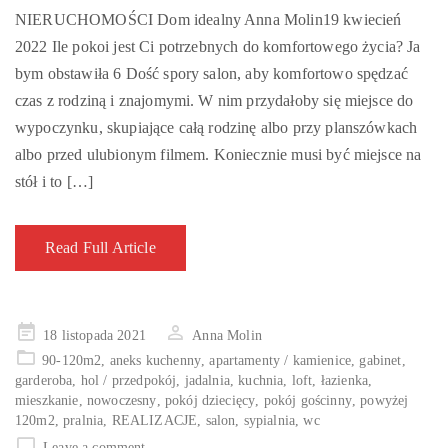
NIERUCHOMOŚCI Dom idealny Anna Molin19 kwiecień
2022 Ile pokoi jest Ci potrzebnych do komfortowego życia? Ja
bym obstawiła 6 Dość spory salon, aby komfortowo spędzać
czas z rodziną i znajomymi. W nim przydałoby się miejsce do
wypoczynku, skupiające całą rodzinę albo przy planszówkach
albo przed ulubionym filmem. Koniecznie musi być miejsce na
stół i to […]
Read Full Article
Posted
18 listopada 2021
Anna Molin
on
90-120m2
,
aneks kuchenny
,
apartamenty / kamienice
,
gabinet
,
garderoba
,
hol / przedpokój
,
jadalnia
,
kuchnia
,
loft
,
łazienka
,
mieszkanie
,
nowoczesny
,
pokój dziecięcy
,
pokój gościnny
,
powyżej
120m2
,
pralnia
,
REALIZACJE
,
salon
,
sypialnia
,
wc
Leave a comment