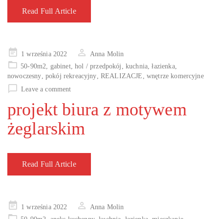
Read Full Article
Posted
1 września 2022
Anna Molin
on
50-90m2
,
gabinet
,
hol / przedpokój
,
kuchnia
,
łazienka
,
nowoczesny
,
pokój rekreacyjny
,
REALIZACJE
,
wnętrze komercyjne
Leave a comment
projekt biura z motywem
żeglarskim
Read Full Article
Posted
1 września 2022
Anna Molin
on