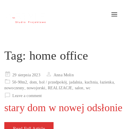
Toggle
navigat
Tag:
home office
Posted
29 sierpnia 2023
Anna Molin
on
50-90m2
,
dom
,
hol / przedpokój
,
jadalnia
,
kuchnia
,
łazienka
,
nowoczesny
,
nowojorski
,
REALIZACJE
,
salon
,
wc
Leave a comment
stary dom w nowej odsłonie
Read Full Article