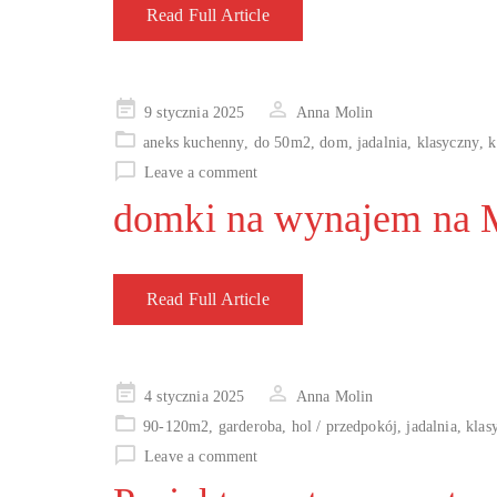
Read Full Article
Posted
9 stycznia 2025
Anna Molin
on
aneks kuchenny
,
do 50m2
,
dom
,
jadalnia
,
klasyczny
,
k
Leave a comment
domki na wynajem na 
Read Full Article
Posted
4 stycznia 2025
Anna Molin
on
90-120m2
,
garderoba
,
hol / przedpokój
,
jadalnia
,
klas
Leave a comment