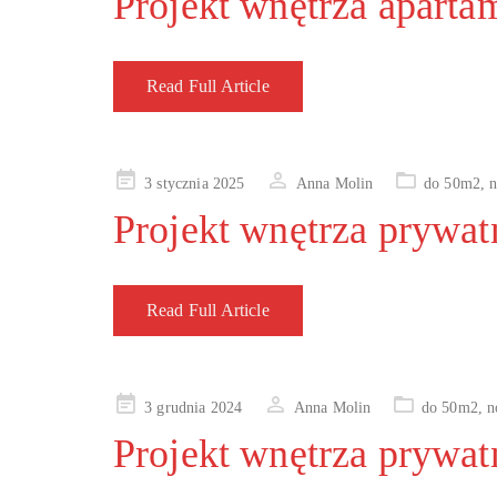
Projekt wnętrza apart
Read Full Article
Posted
3 stycznia 2025
Anna Molin
do 50m2
,
on
Projekt wnętrza prywat
Read Full Article
Posted
3 grudnia 2024
Anna Molin
do 50m2
,
n
on
Projekt wnętrza prywat