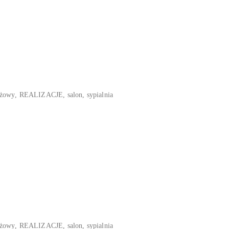
eżowy
,
REALIZACJE
,
salon
,
sypialnia
eżowy
,
REALIZACJE
,
salon
,
sypialnia