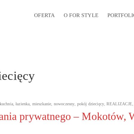
OFERTA
O FOR STYLE
PORTFOLI
iecięcy
kuchnia
,
łazienka
,
mieszkanie
,
nowoczesny
,
pokój dziecięcy
,
REALIZACJE
kania prywatnego – Mokotów,