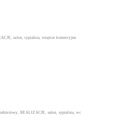
ZACJE
,
salon
,
sypialnia
,
wnętrze komercyjne
łodzieżowy
,
REALIZACJE
,
salon
,
sypialnia
,
wc