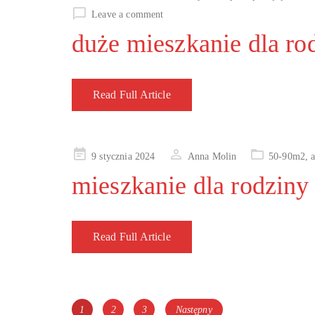
Leave a comment
duże mieszkanie dla ro
Read Full Article
Posted
9 stycznia 2024
Anna Molin
50-90m2
,
on
mieszkanie dla rodziny
Read Full Article
Nawigacja
Page
Page
Page
1
2
3
Następny