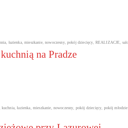
hnia
,
łazienka
,
mieszkanie
,
nowoczesny
,
pokój dziecięcy
,
REALIZACJE
,
sal
 kuchnią na Pradze
,
kuchnia
,
łazienka
,
mieszkanie
,
nowoczesny
,
pokój dziecięcy
,
pokój młodzi
dzieżowe przy Lazurowej