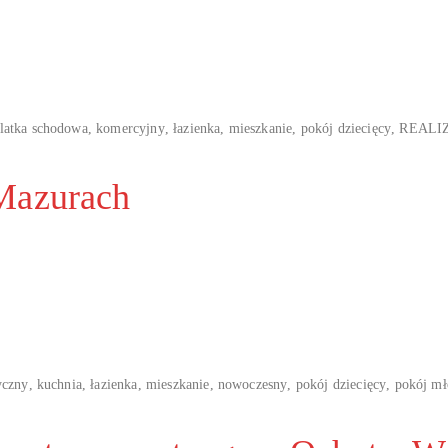
latka schodowa
,
komercyjny
,
łazienka
,
mieszkanie
,
pokój dziecięcy
,
REALI
Mazurach
yczny
,
kuchnia
,
łazienka
,
mieszkanie
,
nowoczesny
,
pokój dziecięcy
,
pokój m