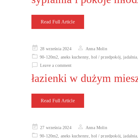
Read Full Article
Posted
28 września 2024
Anna Molin
on
90-120m2
,
aneks kuchenny
,
hol / przedpokój
,
jadalnia
Leave a comment
łazienki w dużym mies
Read Full Article
Posted
27 września 2024
Anna Molin
on
90-120m2
,
aneks kuchenny
,
hol / przedpokój
,
jadalnia