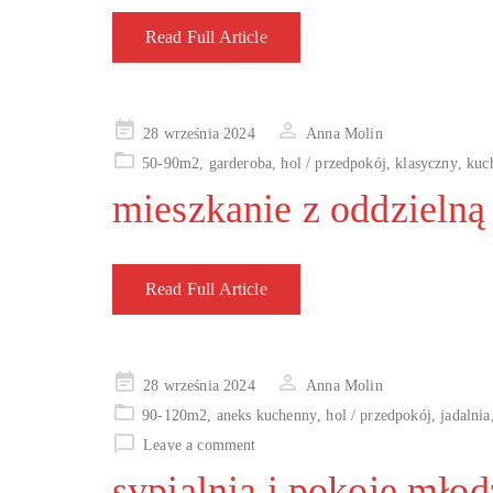
Read Full Article
Posted
28 września 2024
Anna Molin
on
50-90m2
,
garderoba
,
hol / przedpokój
,
klasyczny
,
kuc
mieszkanie z oddzielną
Read Full Article
Posted
28 września 2024
Anna Molin
on
90-120m2
,
aneks kuchenny
,
hol / przedpokój
,
jadalnia
Leave a comment
sypialnia i pokoje mło