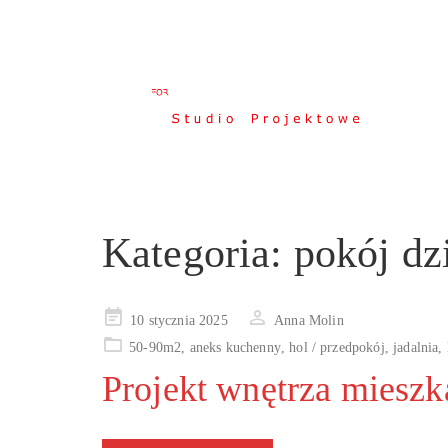
Kategoria:
pokój dz
Posted
10 stycznia 2025
Anna Molin
on
50-90m2
,
aneks kuchenny
,
hol / przedpokój
,
jadalnia
,
Projekt wnętrza miesz