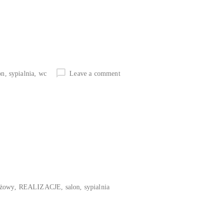
on
,
sypialnia
,
wc
Leave a comment
eżowy
,
REALIZACJE
,
salon
,
sypialnia