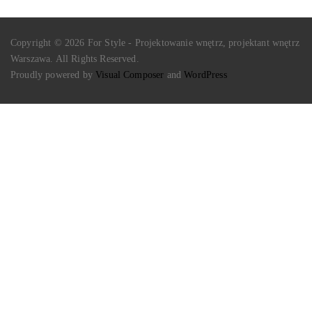
Copyright © 2026 For Style - Projektowanie wnętrz, projektant wnętrz
Warszawa. All Rights Reserved.
Proudly powered by
Visual Composer
and
WordPress