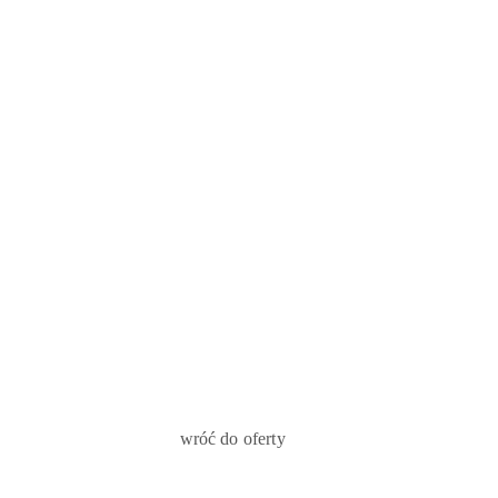
TYLKO SIĘ
DA !!!
wróć do oferty