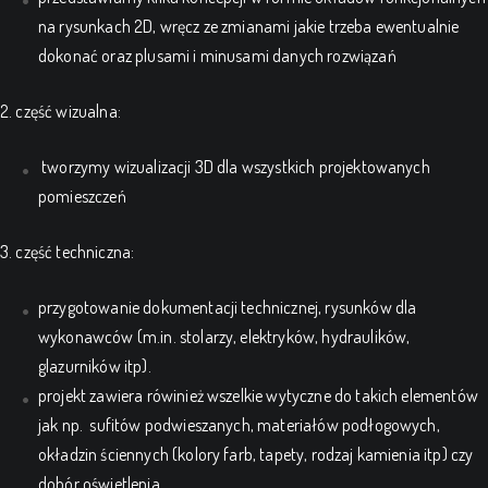
na rysunkach 2D, wręcz ze zmianami jakie trzeba ewentualnie
dokonać oraz plusami i minusami danych rozwiązań
2. część wizualna:
tworzymy wizualizacji 3D dla wszystkich
projektowanych
pomieszczeń
3. część techniczna:
przygotowanie dokumentacji technicznej, rysunków dla
wykonawców (m.in. stolarzy, elektryków, hydraulików,
glazurników itp).
projekt zawiera rówinież wszelkie wytyczne do takich elementów
jak np. sufitów podwieszanych, materiałów podłogowych,
okładzin ściennych (kolory farb, tapety, rodzaj kamienia itp) czy
dobór oświetlenia