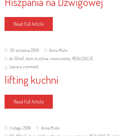
Hiszpania na Dźwigowej
Read Full Article
Posted
30 września 2018
Anna Molin
on
do 50m2
,
dom
,
kuchnia
,
nowoczesny
,
REALIZACJE
Leave a comment
lifting kuchni
Read Full Article
Posted
1 lutego 2018
Anna Molin
on