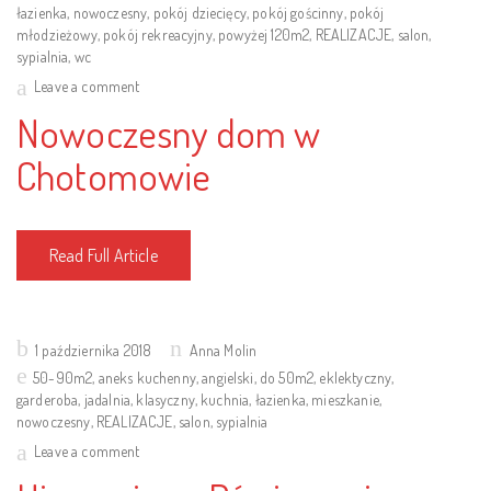
łazienka
,
nowoczesny
,
pokój dziecięcy
,
pokój gościnny
,
pokój
młodzieżowy
,
pokój rekreacyjny
,
powyżej 120m2
,
REALIZACJE
,
salon
,
sypialnia
,
wc
Leave a comment
Nowoczesny dom w
Chotomowie
Read Full Article
Posted
1 października 2018
Anna Molin
on
50-90m2
,
aneks kuchenny
,
angielski
,
do 50m2
,
eklektyczny
,
garderoba
,
jadalnia
,
klasyczny
,
kuchnia
,
łazienka
,
mieszkanie
,
nowoczesny
,
REALIZACJE
,
salon
,
sypialnia
Leave a comment