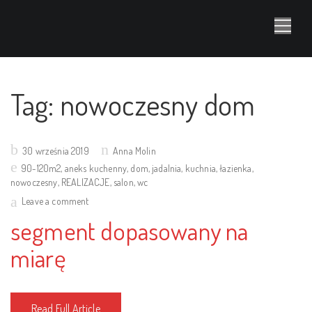
Tag:
nowoczesny dom
Posted
30 września 2019
Anna Molin
on
90-120m2
,
aneks kuchenny
,
dom
,
jadalnia
,
kuchnia
,
łazienka
,
nowoczesny
,
REALIZACJE
,
salon
,
wc
Leave a comment
segment dopasowany na
miarę
Read Full Article