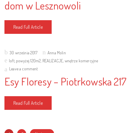
dom w Lesznowoli
Read Full Article
Posted
30 września 2017
Anna Molin
on
loft
,
powyżej 120m2
,
REALIZACJE
,
wnętrze komercyjne
Leave a comment
Esy Floresy – Piotrkowska 217
Read Full Article