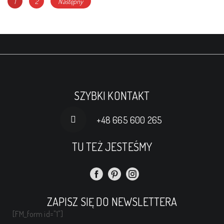
Nawigacja
Page
Page
1
2
Następny
po
wpisach
SZYBKI KONTAKT
+48 665 600 265
TU TEŻ JESTEŚMY
ZAPISZ SIĘ DO NEWSLETTERA
[FM_form id="1"]