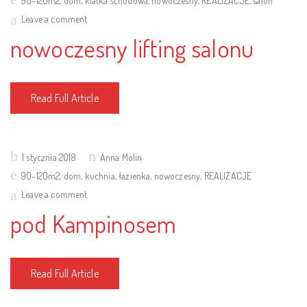
90-120m2
,
dom
,
klatka schodowa
,
nowoczesny
,
REALIZACJE
,
salon
Leave a comment
nowoczesny lifting salonu
Read Full Article
Posted
1 stycznia 2018
Anna Molin
on
90-120m2
,
dom
,
kuchnia
,
łazienka
,
nowoczesny
,
REALIZACJE
Leave a comment
pod Kampinosem
Read Full Article