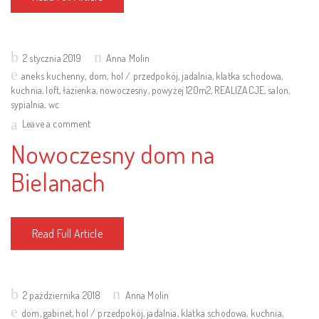
Posted
2 stycznia 2019
Anna Molin
on
aneks kuchenny
,
dom
,
hol / przedpokój
,
jadalnia
,
klatka schodowa
,
kuchnia
,
loft
,
łazienka
,
nowoczesny
,
powyżej 120m2
,
REALIZACJE
,
salon
,
sypialnia
,
wc
Leave a comment
Nowoczesny dom na
Bielanach
Read Full Article
Posted
2 października 2018
Anna Molin
on
dom
,
gabinet
,
hol / przedpokój
,
jadalnia
,
klatka schodowa
,
kuchnia
,