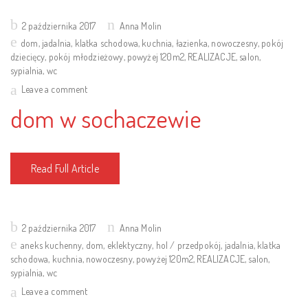
Posted
2 października 2017
Anna Molin
on
dom
,
jadalnia
,
klatka schodowa
,
kuchnia
,
łazienka
,
nowoczesny
,
pokój
dziecięcy
,
pokój młodzieżowy
,
powyżej 120m2
,
REALIZACJE
,
salon
,
sypialnia
,
wc
Leave a comment
dom w sochaczewie
Read Full Article
Posted
2 października 2017
Anna Molin
on
aneks kuchenny
,
dom
,
eklektyczny
,
hol / przedpokój
,
jadalnia
,
klatka
schodowa
,
kuchnia
,
nowoczesny
,
powyżej 120m2
,
REALIZACJE
,
salon
,
sypialnia
,
wc
Leave a comment