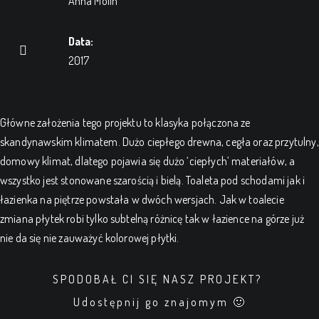
Anna Molin
Data:
2017
Główne założenia tego projektu to klasyka połączona ze
skandynawskim klimatem. Dużo ciepłego drewna, cegła oraz przytulny,
domowy klimat, dlatego pojawia się dużo ‘ciepłych’ materiałów, a
wszystko jest stonowane szarością i bielą. Toaleta pod schodami jak i
łazienka na piętrze powstała w dwóch wersjach. Jak w toalecie
zmiana płytek robi tylko subtelną różnicę tak w łazience na górze już
nie da się nie zauważyć kolorowej płytki.
SPODOBAŁ CI SIĘ NASZ PROJEKT?
Udostępnij go znajomym 🙂