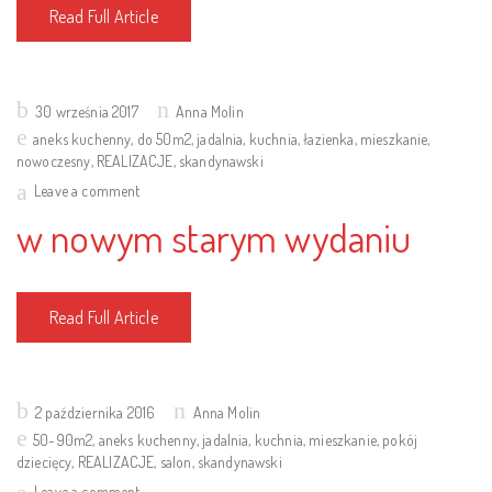
Read Full Article
Posted
30 września 2017
Anna Molin
on
aneks kuchenny
,
do 50m2
,
jadalnia
,
kuchnia
,
łazienka
,
mieszkanie
,
nowoczesny
,
REALIZACJE
,
skandynawski
Leave a comment
w nowym starym wydaniu
Read Full Article
Posted
2 października 2016
Anna Molin
on
50-90m2
,
aneks kuchenny
,
jadalnia
,
kuchnia
,
mieszkanie
,
pokój
dziecięcy
,
REALIZACJE
,
salon
,
skandynawski
Leave a comment