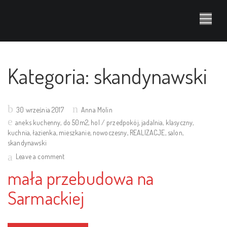
Kategoria:
skandynawski
Posted
30 września 2017
Anna Molin
on
aneks kuchenny
,
do 50m2
,
hol / przedpokój
,
jadalnia
,
klasyczny
,
kuchnia
,
łazienka
,
mieszkanie
,
nowoczesny
,
REALIZACJE
,
salon
,
skandynawski
Leave a comment
mała przebudowa na
Sarmackiej