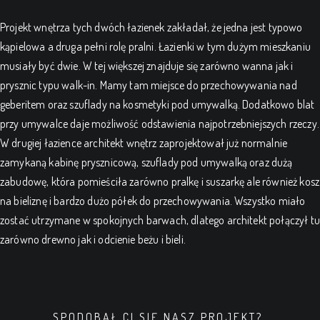
Projekt wnętrza tych dwóch łazienek zakładał, że jedna jest typowo
kąpielowa a druga pełni rolę pralni. Łazienki w tym dużym mieszkaniu
musiały być dwie. W tej większej znajduje się zarówno wanna jak i
prysznic typu walk-in. Mamy tam miejsce do przechowywania nad
geberitem oraz szuflady na kosmetyki pod umywalką. Dodatkowo blat
przy umywalce daje możliwość odstawienia najpotrzebniejszych rzeczy.
W drugiej łazience architekt wnętrz zaprojektował już normalnie
zamykaną kabinę prysznicową, szuflady pod umywalką oraz dużą
zabudowę, która pomieściła zarówno pralkę i suszarkę ale również kosz
na bieliznę i bardzo dużo półek do przechowywania. Wszystko miało
zostać utrzymane w spokojnych barwach, dlatego architekt połączył tu
zarówno drewno jak i odcienie beżu i bieli.
SPODOBAŁ CI SIĘ NASZ PROJEKT?