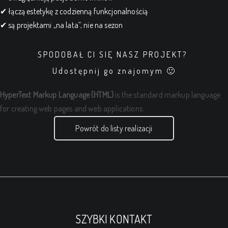
✔ łączą estetykę z codzienną funkcjonalnością
✔ są projektami „na lata”, nie na sezon
SPODOBAŁ CI SIĘ NASZ PROJEKT?
Udostępnij go znajomym 🙂
HyperText Markup Language (HTML)
is the standard markup language
for creating web pages and web applications.
Powrót do listy realizacji
SZYBKI KONTAKT