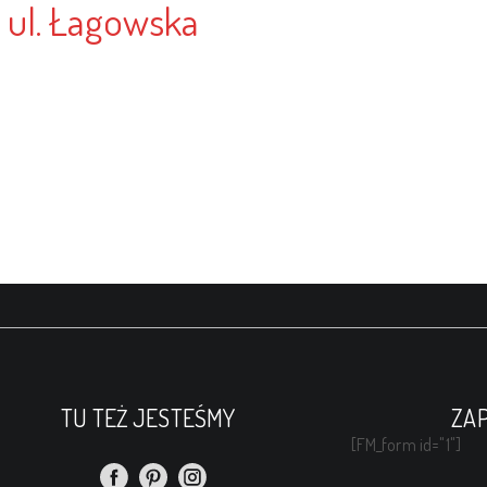
 ul. Łagowska
TU TEŻ JESTEŚMY
ZAP
[FM_form id="1"]