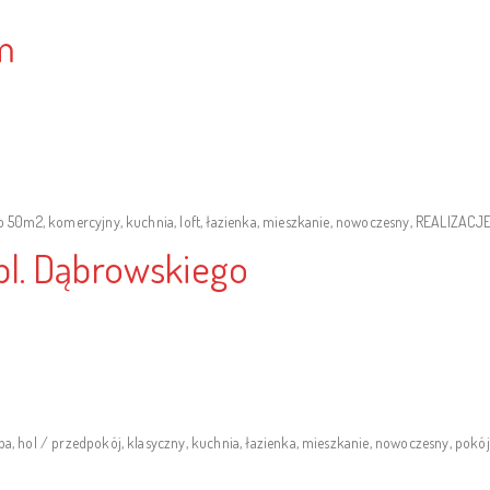
m
o 50m2
,
komercyjny
,
kuchnia
,
loft
,
łazienka
,
mieszkanie
,
nowoczesny
,
REALIZACJ
pl. Dąbrowskiego
ba
,
hol / przedpokój
,
klasyczny
,
kuchnia
,
łazienka
,
mieszkanie
,
nowoczesny
,
pokój