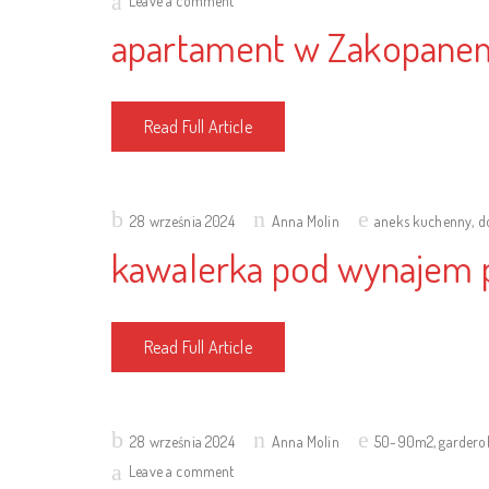
Leave a comment
apartament w Zakopane
Read Full Article
Posted
28 września 2024
Anna Molin
aneks kuchenny
,
d
on
kawalerka pod wynajem 
Read Full Article
Posted
28 września 2024
Anna Molin
50-90m2
,
gardero
on
Leave a comment