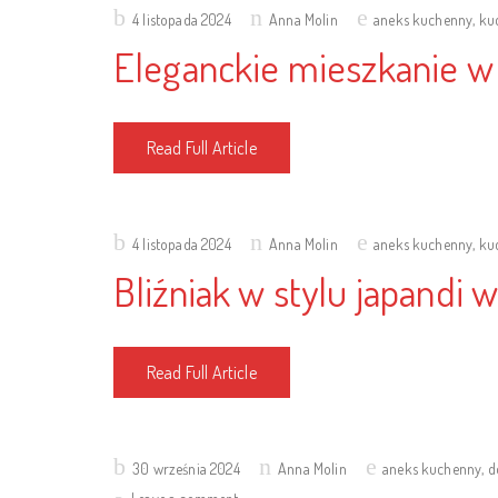
Posted
4 listopada 2024
Anna Molin
aneks kuchenny
,
ku
on
Eleganckie mieszkanie w
Read Full Article
Posted
4 listopada 2024
Anna Molin
aneks kuchenny
,
ku
on
Bliźniak w stylu japandi 
Read Full Article
Posted
30 września 2024
Anna Molin
aneks kuchenny
,
d
on