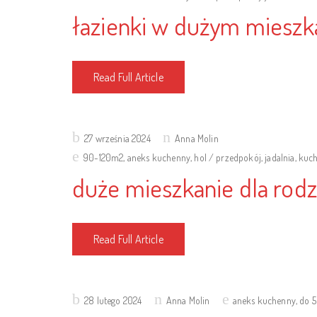
łazienki w dużym mieszk
Read Full Article
Posted
27 września 2024
Anna Molin
on
90-120m2
,
aneks kuchenny
,
hol / przedpokój
,
jadalnia
,
kuch
duże mieszkanie dla rodz
Read Full Article
Posted
28 lutego 2024
Anna Molin
aneks kuchenny
,
do 
on