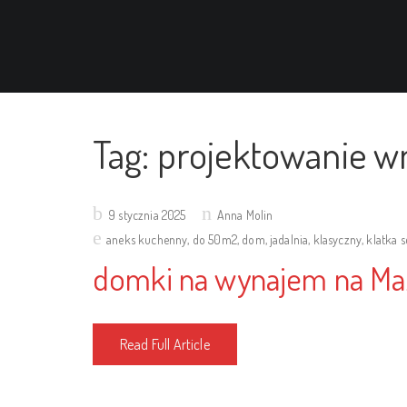
Tag:
projektowanie w
Posted
9 stycznia 2025
Anna Molin
on
aneks kuchenny
,
do 50m2
,
dom
,
jadalnia
,
klasyczny
,
klatka 
domki na wynajem na Ma
Read Full Article