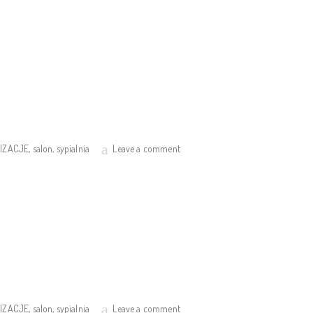
IZACJE
,
salon
,
sypialnia
Leave a comment
IZACJE
,
salon
,
sypialnia
Leave a comment