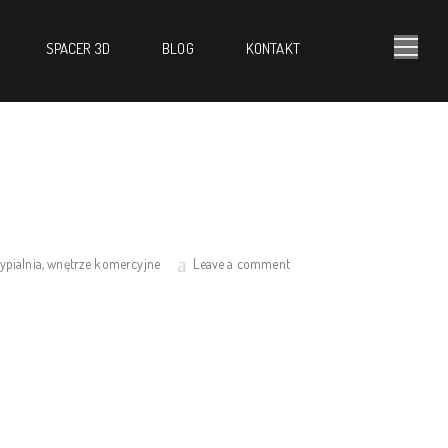
SPACER 3D
BLOG
KONTAKT
ypialnia
,
wnętrze komercyjne
Leave a comment