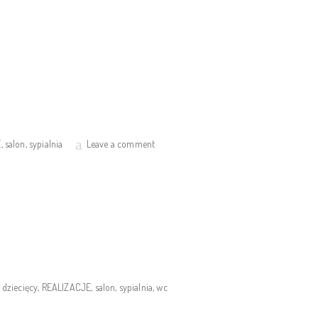
E
,
salon
,
sypialnia
Leave a comment
 dziecięcy
,
REALIZACJE
,
salon
,
sypialnia
,
wc