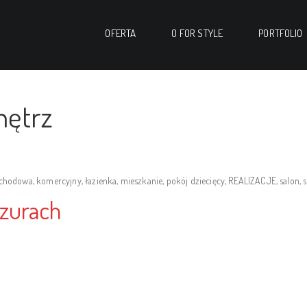
OFERTA
O FOR STYLE
PORTFOLIO
nętrz
schodowa
,
komercyjny
,
łazienka
,
mieszkanie
,
pokój dziecięcy
,
REALIZACJE
,
salon
,
s
zurach