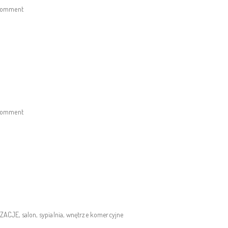
 comment
 comment
IZACJE
,
salon
,
sypialnia
,
wnętrze komercyjne