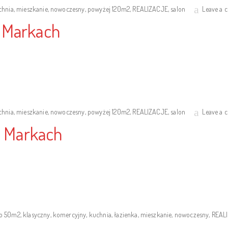
chnia
,
mieszkanie
,
nowoczesny
,
powyżej 120m2
,
REALIZACJE
,
salon
Leave a
 Markach
chnia
,
mieszkanie
,
nowoczesny
,
powyżej 120m2
,
REALIZACJE
,
salon
Leave a
w Markach
o 50m2
,
klasyczny
,
komercyjny
,
kuchnia
,
łazienka
,
mieszkanie
,
nowoczesny
,
REAL