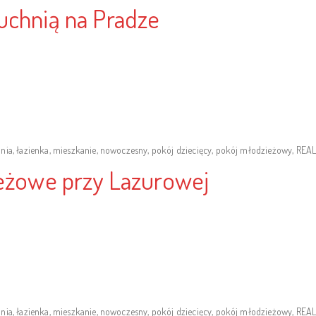
uchnią na Pradze
nia
,
łazienka
,
mieszkanie
,
nowoczesny
,
pokój dziecięcy
,
pokój młodzieżowy
,
REAL
ieżowe przy Lazurowej
nia
,
łazienka
,
mieszkanie
,
nowoczesny
,
pokój dziecięcy
,
pokój młodzieżowy
,
REAL