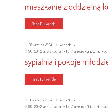
mieszkanie z oddzielną k
Read Full Article
Posted
28 września 2024
Anna Molin
on
90-120m2
,
aneks kuchenny
,
hol / przedpokój
,
jadalnia
,
kuch
sypialnia i pokoje młodz
Read Full Article
Posted
28 września 2024
Anna Molin
on
90-120m2
,
aneks kuchenny
,
hol / przedpokój
,
jadalnia
,
kuch