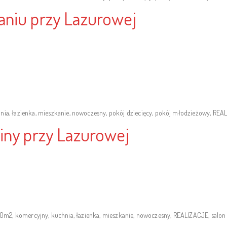
aniu przy Lazurowej
nia
,
łazienka
,
mieszkanie
,
nowoczesny
,
pokój dziecięcy
,
pokój młodzieżowy
,
REAL
iny przy Lazurowej
50m2
,
komercyjny
,
kuchnia
,
łazienka
,
mieszkanie
,
nowoczesny
,
REALIZACJE
,
salon