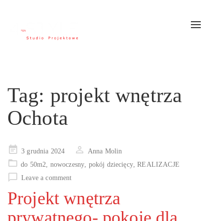
Toggle
navigat
Tag:
projekt wnętrza
Ochota
Posted
3 grudnia 2024
Anna Molin
on
do 50m2
,
nowoczesny
,
pokój dziecięcy
,
REALIZACJE
Leave a comment
Projekt wnętrza
prywatnego- pokoje dla