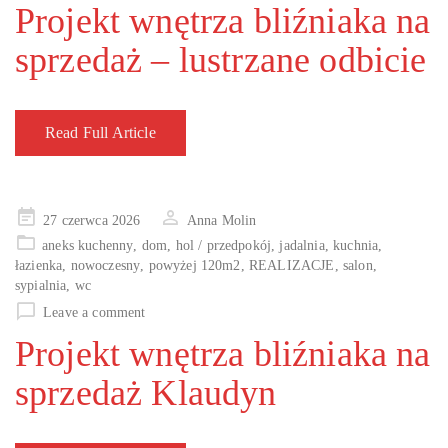
Projekt wnętrza bliźniaka na
sprzedaż – lustrzane odbicie
Read Full Article
Posted
27 czerwca 2026
Anna Molin
on
aneks kuchenny
,
dom
,
hol / przedpokój
,
jadalnia
,
kuchnia
,
łazienka
,
nowoczesny
,
powyżej 120m2
,
REALIZACJE
,
salon
,
sypialnia
,
wc
Leave a comment
Projekt wnętrza bliźniaka na
sprzedaż Klaudyn