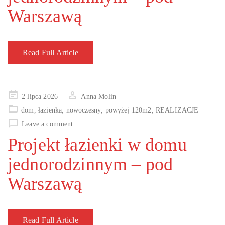
Warszawą
Read Full Article
Posted
2 lipca 2026
Anna Molin
on
dom
,
łazienka
,
nowoczesny
,
powyżej 120m2
,
REALIZACJE
Leave a comment
Projekt łazienki w domu
jednorodzinnym – pod
Warszawą
Read Full Article