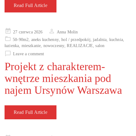
Read Full Article
Posted
27 czerwca 2026
Anna Molin
on
50-90m2
,
aneks kuchenny
,
hol / przedpokój
,
jadalnia
,
kuchnia
,
łazienka
,
mieszkanie
,
nowoczesny
,
REALIZACJE
,
salon
Leave a comment
Projekt z charakterem-
wnętrze mieszkania pod
najem Ursynów Warszawa
Read Full Article