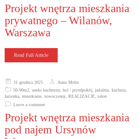
Projekt wnętrza mieszkania
prywatnego – Wilanów,
Warszawa
Read Full Article
Posted
31 grudnia 2025
Anna Molin
on
50-90m2
,
aneks kuchenny
,
hol / przedpokój
,
jadalnia
,
kuchnia
,
łazienka
,
mieszkanie
,
nowoczesny
,
REALIZACJE
,
salon
Leave a comment
Projekt wnętrza mieszkania
pod najem Ursynów