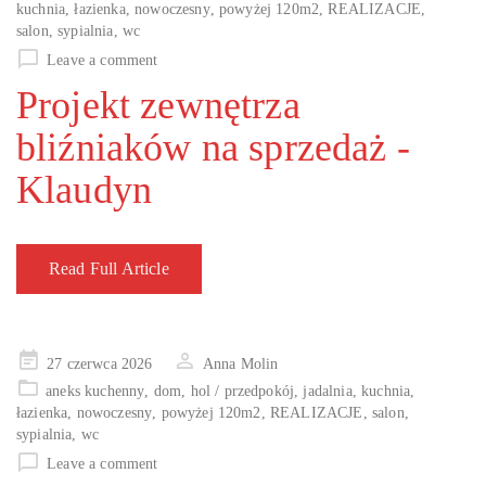
kuchnia
,
łazienka
,
nowoczesny
,
powyżej 120m2
,
REALIZACJE
,
salon
,
sypialnia
,
wc
Leave a comment
Projekt zewnętrza
bliźniaków na sprzedaż -
Klaudyn
Read Full Article
Posted
27 czerwca 2026
Anna Molin
on
aneks kuchenny
,
dom
,
hol / przedpokój
,
jadalnia
,
kuchnia
,
łazienka
,
nowoczesny
,
powyżej 120m2
,
REALIZACJE
,
salon
,
sypialnia
,
wc
Leave a comment