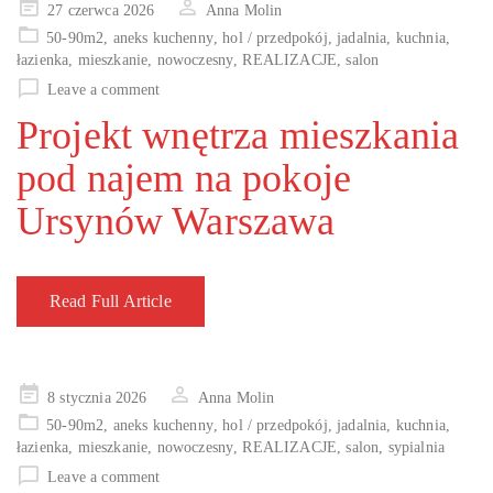
Posted
27 czerwca 2026
Anna Molin
on
50-90m2
,
aneks kuchenny
,
hol / przedpokój
,
jadalnia
,
kuchnia
,
łazienka
,
mieszkanie
,
nowoczesny
,
REALIZACJE
,
salon
Leave a comment
Projekt wnętrza mieszkania
pod najem na pokoje
Ursynów Warszawa
Read Full Article
Posted
8 stycznia 2026
Anna Molin
on
50-90m2
,
aneks kuchenny
,
hol / przedpokój
,
jadalnia
,
kuchnia
,
łazienka
,
mieszkanie
,
nowoczesny
,
REALIZACJE
,
salon
,
sypialnia
Leave a comment