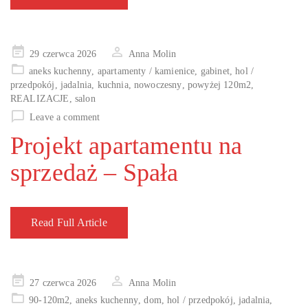
Posted
29 czerwca 2026
Anna Molin
on
aneks kuchenny
,
apartamenty / kamienice
,
gabinet
,
hol /
przedpokój
,
jadalnia
,
kuchnia
,
nowoczesny
,
powyżej 120m2
,
REALIZACJE
,
salon
Leave a comment
Projekt apartamentu na
sprzedaż – Spała
Read Full Article
Posted
27 czerwca 2026
Anna Molin
on
90-120m2
,
aneks kuchenny
,
dom
,
hol / przedpokój
,
jadalnia
,