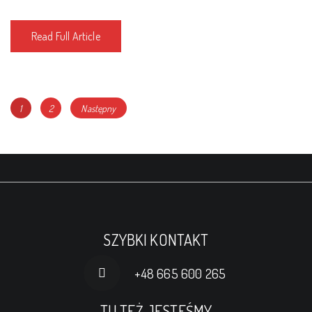
Read Full Article
Nawigacja
Page
Page
1
2
Następny
po
wpisach
SZYBKI KONTAKT
+48 665 600 265
TU TEŻ JESTEŚMY