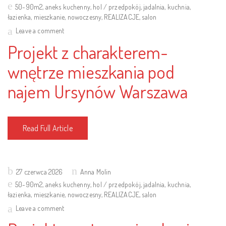
on
50-90m2
,
aneks kuchenny
,
hol / przedpokój
,
jadalnia
,
kuchnia
,
łazienka
,
mieszkanie
,
nowoczesny
,
REALIZACJE
,
salon
Leave a comment
Projekt z charakterem-
wnętrze mieszkania pod
najem Ursynów Warszawa
Read Full Article
Posted
27 czerwca 2026
Anna Molin
on
50-90m2
,
aneks kuchenny
,
hol / przedpokój
,
jadalnia
,
kuchnia
,
łazienka
,
mieszkanie
,
nowoczesny
,
REALIZACJE
,
salon
Leave a comment