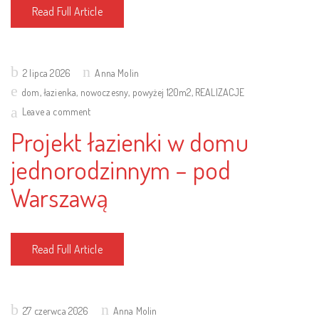
Read Full Article
Posted
2 lipca 2026
Anna Molin
on
dom
,
łazienka
,
nowoczesny
,
powyżej 120m2
,
REALIZACJE
Leave a comment
Projekt łazienki w domu
jednorodzinnym – pod
Warszawą
Read Full Article
Posted
27 czerwca 2026
Anna Molin