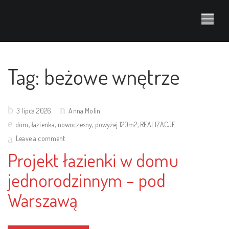
Tag:
beżowe wnętrze
Posted
3 lipca 2026
Anna Molin
on
dom
,
łazienka
,
nowoczesny
,
powyżej 120m2
,
REALIZACJE
Leave a comment
Projekt łazienki w domu
jednorodzinnym – pod
Warszawą