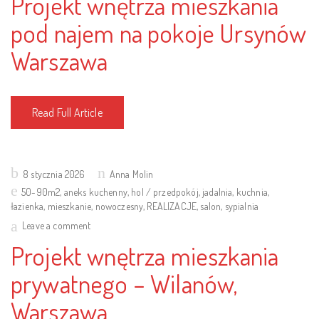
Projekt wnętrza mieszkania
pod najem na pokoje Ursynów
Warszawa
Read Full Article
Posted
8 stycznia 2026
Anna Molin
on
50-90m2
,
aneks kuchenny
,
hol / przedpokój
,
jadalnia
,
kuchnia
,
łazienka
,
mieszkanie
,
nowoczesny
,
REALIZACJE
,
salon
,
sypialnia
Leave a comment
Projekt wnętrza mieszkania
prywatnego – Wilanów,
Warszawa