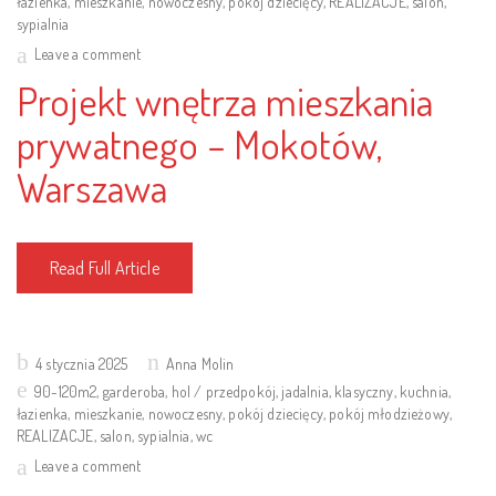
łazienka
,
mieszkanie
,
nowoczesny
,
pokój dziecięcy
,
REALIZACJE
,
salon
,
sypialnia
Leave a comment
Projekt wnętrza mieszkania
prywatnego – Mokotów,
Warszawa
Read Full Article
Posted
4 stycznia 2025
Anna Molin
on
90-120m2
,
garderoba
,
hol / przedpokój
,
jadalnia
,
klasyczny
,
kuchnia
,
łazienka
,
mieszkanie
,
nowoczesny
,
pokój dziecięcy
,
pokój młodzieżowy
,
REALIZACJE
,
salon
,
sypialnia
,
wc
Leave a comment