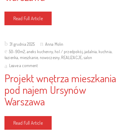
Read Full Article
Posted
31 grudnia 2025
Anna Molin
on
50-90m2
,
aneks kuchenny
,
hol / przedpokój
,
jadalnia
,
kuchnia
,
łazienka
,
mieszkanie
,
nowoczesny
,
REALIZACJE
,
salon
Leave a comment
Projekt wnętrza mieszkania
pod najem Ursynów
Warszawa
Read Full Article