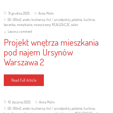
Posted
31 grudnia 2025
Anna Molin
on
50-90m2
,
aneks kuchenny
,
hol / przedpokój
,
jadalnia
,
kuchnia
,
łazienka
,
mieszkanie
,
nowoczesny
,
REALIZACJE
,
salon
Leave a comment
Projekt wnętrza mieszkania
pod najem Ursynów
Warszawa 2
Read Full Article
Posted
10 stycznia 2025
Anna Molin
on
50-90m2
,
aneks kuchenny
,
hol / przedpokój
,
jadalnia
,
kuchnia
,