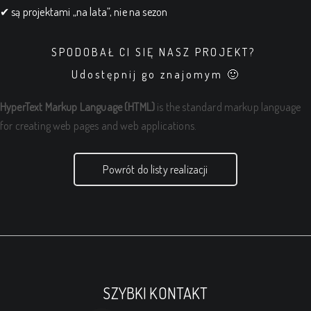
✔ są projektami „na lata”, nie na sezon
SPODOBAŁ CI SIĘ NASZ PROJEKT?
Udostępnij go znajomym 🙂
HyperText Markup Language (HTML)
is the standard markup language
for creating web pages and web applications.
Powrót do listy realizacji
SZYBKI KONTAKT