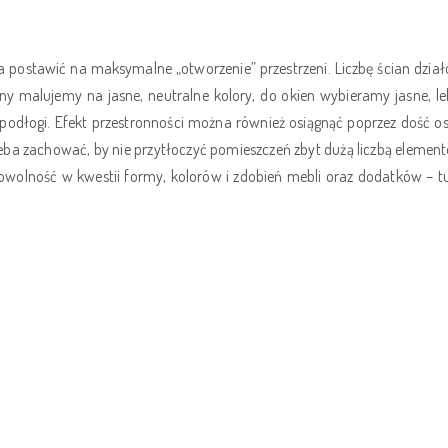
eba postawić na maksymalne „otworzenie” przestrzeni. Liczbę ścian d
any malujemy na jasne, neutralne kolory, do okien wybieramy jasne, le
podłogi. Efekt przestronności można również osiągnąć poprzez dość os
eba zachować, by nie przytłoczyć pomieszczeń zbyt dużą liczbą elementó
owolność w kwestii formy, kolorów i zdobień mebli oraz dodatków – t