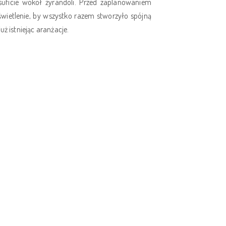
 suficie wokół żyrandoli. Przed zaplanowaniem
oświetlenie, by wszystko razem stworzyło spójną
ż istniejąc aranżacje.