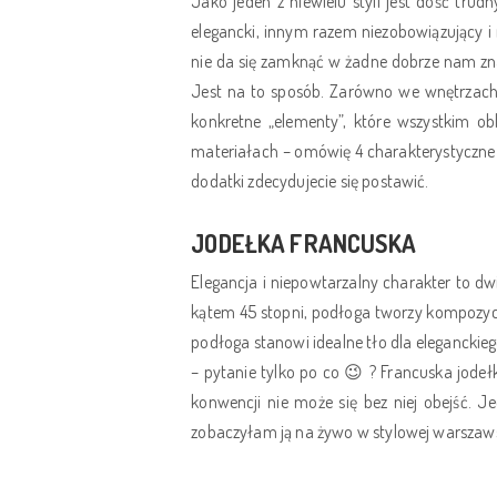
Jako jeden z niewielu styli jest dość tr
elegancki, innym razem niezobowiązujący i
nie da się zamknąć w żadne dobrze nam zna
Jest na to sposób. Zarówno we wnętrzach 
konkretne „elementy”, które wszystkim ob
materiałach – omówię 4 charakterystyczne
dodatki zdecydujecie się postawić.
JODEŁKA FRANCUSKA
Elegancja i niepowtarzalny charakter to dw
kątem 45 stopni, podłoga tworzy kompozycję 
podłoga stanowi idealne tło dla eleganckie
– pytanie tylko po co 😉 ? Francuska jodeł
konwencji nie może się bez niej obejść. 
zobaczyłam ją na żywo w stylowej warszawsk