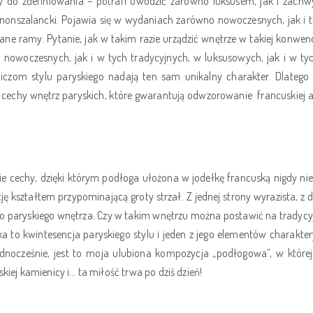
udny do zdefiniowania – potrafi uwodzić zarówno luksusem, jak i za
 nonszalancki. Pojawia się w wydaniach zarówno nowoczesnych, jak i 
ne ramy. Pytanie, jak w takim razie urządzić wnętrze w takiej konwen
nowoczesnych, jak i w tych tradycyjnych, w luksusowych, jak i w t
liczom stylu paryskiego nadają ten sam unikalny charakter. Dlatego
 cechy wnętrz paryskich, które gwarantują odwzorowanie
francuskiej 
ie cechy, dzięki którym podłoga ułożona w jodełkę francuską nigdy ni
kształtem przypominającą groty strzał. Z jednej strony wyrazista, z dr
go paryskiego wnętrza. Czy w takim wnętrzu można postawić na tradycyj
ka to kwintesencja paryskiego stylu i jeden z jego elementów charakt
Jednocześnie, jest to moja ulubiona kompozycja „podłogowa”, w które
iej kamienicy i… ta miłość trwa po dziś dzień!