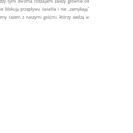
ędzy tymi dwoma rodzajami zależy głównie od
e blokują przepływu światła i nie „zamykają”
jemy razem z naszymi gośćmi, którzy siedzą w