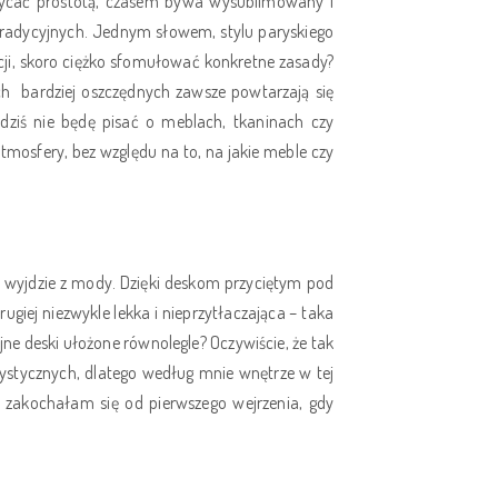
chwycać prostotą, czasem bywa wysublimowany i
tradycyjnych. Jednym słowem, stylu paryskiego
cji, skoro ciężko sfomułować konkretne zasady?
ych
bardziej oszczędnych zawsze powtarzają się
 dziś nie będę pisać o meblach, tkaninach czy
atmosfery, bez względu na to, na jakie meble czy
e wyjdzie z mody. Dzięki deskom przyciętym pod
ugiej niezwykle lekka i nieprzytłaczająca – taka
ne deski ułożone równolegle? Oczywiście, że tak
erystycznych, dlatego według mnie wnętrze w tej
j zakochałam się od pierwszego wejrzenia, gdy