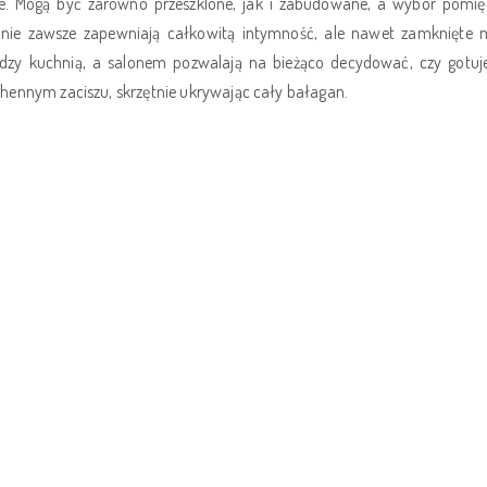
e. Mogą być zarówno przeszklone, jak i zabudowane, a wybór pomi
nie zawsze zapewniają całkowitą intymność, ale nawet zamknięte ni
ędzy kuchnią, a salonem pozwalają na bieżąco decydować, czy gotu
chennym zaciszu, skrzętnie ukrywając cały bałagan.