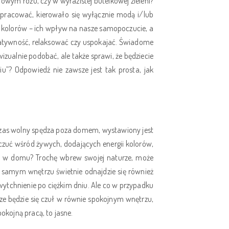
ym różu, czy w wyrazistej butelkowej zieleni?
 pracować, kierowało się wyłącznie modą i/lub
u kolorów – ich wpływ na nasze samopoczucie, a
eatywność, relaksować czy uspokajać. Świadome
zualnie podobać, ale także sprawi, że będziecie
u”? Odpowiedź nie zawsze jest tak prosta, jak
 czas wolny spędza poza domem, wystawiony jest
czuć wśród żywych, dodających energii kolorów,
się w domu? Trochę wbrew swojej naturze, może
 samym wnętrzu świetnie odnajdzie się również
wytchnienie po ciężkim dniu. Ale co w przypadku
rze będzie się czuł w równie spokojnym wnętrzu,
pokojną pracą, to jasne.