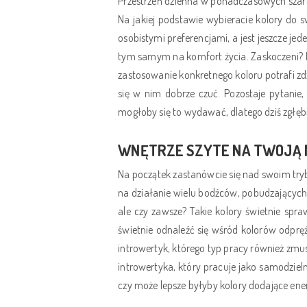
Przestrzeń dzienna w ponadczasowych szaro
Na jakiej podstawie wybieracie kolory do
osobistymi preferencjami, a jest jeszcze j
tym samym na komfort życia. Zaskoczeni? N
zastosowanie konkretnego koloru potrafi zdz
się w nim dobrze czuć. Pozostaje pytanie
mogłoby się to wydawać, dlatego dziś zgłę
WNĘTRZE SZYTE NA TWOJĄ 
Na początek zastanówcie się nad swoim try
na działanie wielu bodźców, pobudzających 
ale czy zawsze? Takie kolory świetnie spr
świetnie odnaleźć się wśród kolorów odpr
introwertyk, którego typ pracy również zmu
introwertyka, który pracuje jako samodziel
czy może lepsze byłyby kolory dodające energ