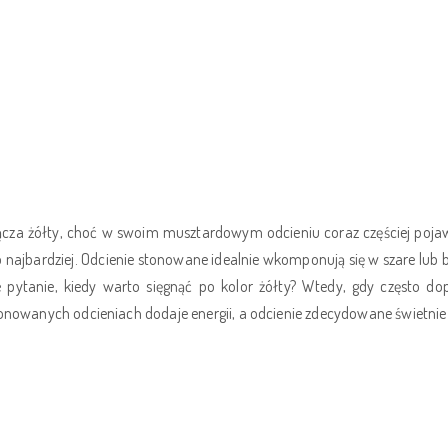
cza żółty, choć w swoim musztardowym odcieniu coraz częściej pojawi
 najbardziej. Odcienie stonowane idealnie wkomponują się w szare lub b
e pytanie, kiedy warto sięgnąć po kolor żółty? Wtedy, gdy często d
nowanych odcieniach dodaje energii, a odcienie zdecydowane świetni