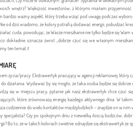
ściach, czy może w odważnym granacie? Sypialnia w delikatnym pudrow
 swoich wnętrz? Większość inwestorów, z którymi miałam przyjemność
eden bardzo ważny aspekt, który trzeba wziąć pod uwagę podczas wybor
ie od dziś wiadomo, że kolory potrafią dodawać energii, pobudzać kr
iałać cuda, powodując, że Wasze mieszkanie nie tylko będzie się Wam wi
, co dokładnie oznacza zwrot „dobrze czuć się we własnym mieszkani
bimy ten temat
J
MIARĘ
bem życia/pracy. Ekstrawertyk pracujący w agencji reklamowej, który
do działania. Wydawać by się mogło, że taka osoba będzie się dobrze 
awdzą się w miejscu pracy, pytanie jak nasz ekstrawertyk chce czuć 
ężających, które zrównoważą energię każdego aktywnego dnia. W takim
sza codziennie do wielu kontaktów międzyludzkich – znajdzie on w nim 
ny specjalista? Czy po spokojnym dniu z niewielką ilością bodźców, dob
ii? Bo to, że w takich kolorach świetnie odnajdzie się ekstrawertyk ze s