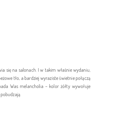
a się na salonach. I w takim właśnie wydaniu,
eżowe tło, a bardziej wyraziste świetnie połączą
opada Was melancholia – kolor żółty wywołuje
e pobudzają.