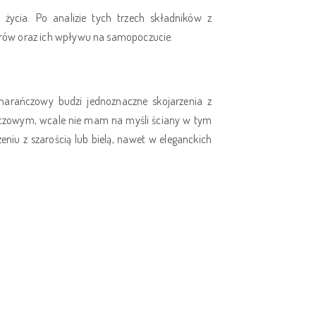
 życia. Po analizie tych trzech składników z
orów oraz ich wpływu na samopoczucie.
marańczowy budzi jednoznaczne skojarzenia z
ńczowym, wcale nie mam na myśli ściany w tym
eniu z szarością lub bielą, nawet w eleganckich