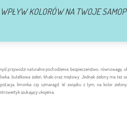
 WPŁYW KOLORÓW NA TWOJE SAMOP
yśl przywodzi naturalne pochodzenie, bezpieczeństwo, równowagę, uko
liwka, butelkowa zieleń, khaki oraz miętowy. Jednak zielony ma też swo
 pistacja, limonka czy szmaragd. W związku z tym, na kolor zielo
introwertyk szukający ukojenia.