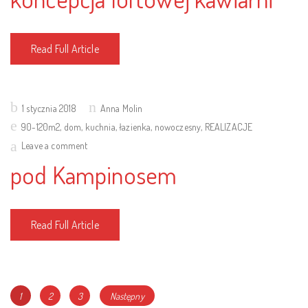
Read Full Article
Posted
1 stycznia 2018
Anna Molin
on
90-120m2
,
dom
,
kuchnia
,
łazienka
,
nowoczesny
,
REALIZACJE
Leave a comment
pod Kampinosem
Read Full Article
Nawigacja
Page
Page
Page
1
2
3
Następny