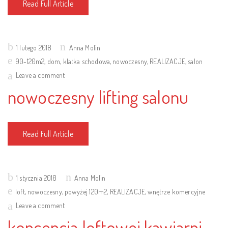
Read Full Article
Posted
1 lutego 2018
Anna Molin
on
90-120m2
,
dom
,
klatka schodowa
,
nowoczesny
,
REALIZACJE
,
salon
Leave a comment
nowoczesny lifting salonu
Read Full Article
Posted
1 stycznia 2018
Anna Molin
on
loft
,
nowoczesny
,
powyżej 120m2
,
REALIZACJE
,
wnętrze komercyjne
Leave a comment
koncepcja loftowej kawiarni