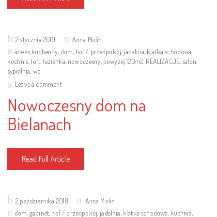
Posted
2 stycznia 2019
Anna Molin
on
aneks kuchenny
,
dom
,
hol / przedpokój
,
jadalnia
,
klatka schodowa
,
kuchnia
,
loft
,
łazienka
,
nowoczesny
,
powyżej 120m2
,
REALIZACJE
,
salon
,
sypialnia
,
wc
Leave a comment
Nowoczesny dom na
Bielanach
Read Full Article
Posted
2 października 2018
Anna Molin
on
dom
,
gabinet
,
hol / przedpokój
,
jadalnia
,
klatka schodowa
,
kuchnia
,