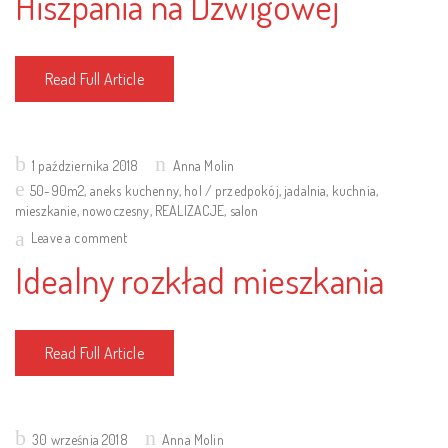
Hiszpania na Dźwigowej
Read Full Article
Posted
1 października 2018
Anna Molin
on
50-90m2
,
aneks kuchenny
,
hol / przedpokój
,
jadalnia
,
kuchnia
,
mieszkanie
,
nowoczesny
,
REALIZACJE
,
salon
Leave a comment
Idealny rozkład mieszkania
Read Full Article
Posted
30 września 2018
Anna Molin