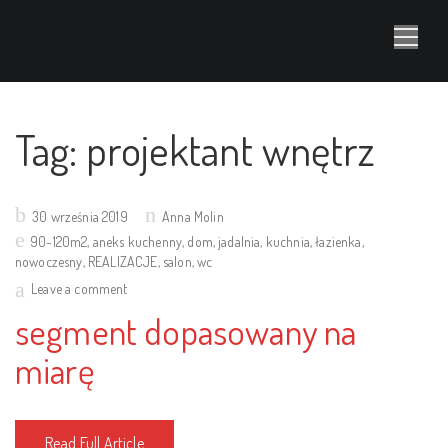
Tag:
projektant wnętrz
Posted
30 września 2019
Anna Molin
on
90-120m2
,
aneks kuchenny
,
dom
,
jadalnia
,
kuchnia
,
łazienka
,
nowoczesny
,
REALIZACJE
,
salon
,
wc
Leave a comment
segment dopasowany na
miarę
Read Full Article