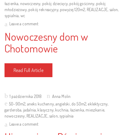
łazienka
,
nowoczesny
,
pokój dziecięcy
,
pokój gościnny
,
pokój
młodzieżowy
,
pokój rekreacyjny
,
powyżej 120m2
,
REALIZACJE
,
salon
,
sypialnia
,
wc
Leave a comment
Nowoczesny dom w
Chotomowie
Read Full Article
Posted
1 października 2018
Anna Molin
on
50-90m2
,
aneks kuchenny
,
angielski
,
do 50m2
,
eklektyczny
,
garderoba
,
jadalnia
,
klasyczny
,
kuchnia
,
łazienka
,
mieszkanie
,
nowoczesny
,
REALIZACJE
,
salon
,
sypialnia
Leave a comment