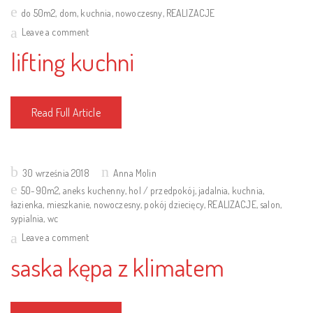
on
do 50m2
,
dom
,
kuchnia
,
nowoczesny
,
REALIZACJE
Leave a comment
lifting kuchni
Read Full Article
Posted
30 września 2018
Anna Molin
on
50-90m2
,
aneks kuchenny
,
hol / przedpokój
,
jadalnia
,
kuchnia
,
łazienka
,
mieszkanie
,
nowoczesny
,
pokój dziecięcy
,
REALIZACJE
,
salon
,
sypialnia
,
wc
Leave a comment
saska kępa z klimatem