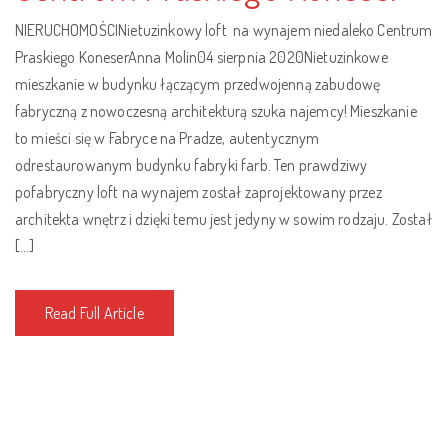
NIERUCHOMOŚCINietuzinkowy loft na wynajem niedaleko Centrum
Praskiego KoneserAnna Molin04 sierpnia 2020Nietuzinkowe
mieszkanie w budynku łączącym przedwojenną zabudowę
fabryczną z nowoczesną architekturą szuka najemcy! Mieszkanie
to mieści się w Fabryce na Pradze, autentycznym
odrestaurowanym budynku fabryki farb. Ten prawdziwy
pofabryczny loft na wynajem został zaprojektowany przez
architekta wnętrz i dzięki temu jest jedyny w sowim rodzaju. Został
[…]
Read Full Article