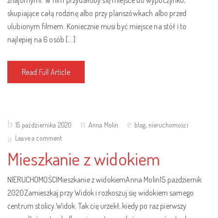
znajomymi. W nim przydałoby się miejsce do wypoczynku,
skupiające całą rodzinę albo przy planszówkach albo przed
ulubionym filmem. Koniecznie musi być miejsce na stół i to
najlepiej na 6 osób […]
Read Full Article
Posted
15 października 2020
Anna Molin
blog
,
nieruchomości
on
Leave a comment
Mieszkanie z widokiem
NIERUCHOMOŚCIMieszkanie z widokiemAnna Molin15 pażdziernik
2020Zamieszkaj przy Widok i rozkoszuj się widokiem samego
centrum stolicy.Widok. Tak cię urzekł, kiedy po raz pierwszy