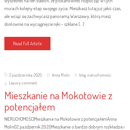
wyszedłeś na ten balkon, że postanowiłeś rozpocząć w tych
murach kolejny etap swojego życia. Mieszkasz tutaj już jakiś czas,
ale wciąż się zachwycasz panoramą Warszawy, którą masz
dosłownie na wyciągnięcie ręki – szklane […]
Read Full Article
Posted
2 października 2020
Anna Molin
blog
,
nieruchomości
on
Leave a comment
Mieszkanie na Mokotowie z
potencjałem
NIERUCHOMOŚCIMieszkanie na Mokotowie z potencjałemAnna
Molin02 pażdziernik 2020Mieszkanie o bardzo dobrym rozkładzie i