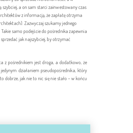
 ją szybciej, a on sam starci zainwestowany czas
architektów z informacją, że zapłatę otrzyma
 architektach). Zazwyczaj szukamy jednego
Takie samo podejście do pośrednika zapewnia
 sprzedać jak najszybciej, by otrzymać
ca z pośrednikiem jest droga, a dodatkowo, że
e jedynym działaniem pseudopośrednika, który
o dobrze, jak nie to nic się nie stało – w końcu