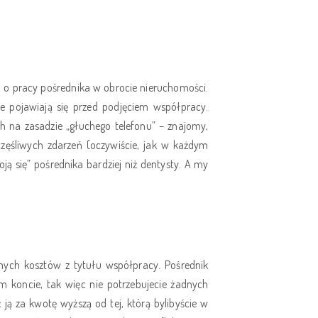
ń o pracy pośrednika w obrocie nieruchomości.
e pojawiają się przed podjęciem współpracy.
ch na zasadzie „głuchego telefonu” – znajomy,
ęśliwych zdarzeń (oczywiście, jak w każdym
ją się” pośrednika bardziej niż dentysty. A my
nych kosztów z tytułu współpracy. Pośrednik
ym koncie, tak więc nie potrzebujecie żadnych
ą za kwotę wyższą od tej, którą bylibyście w