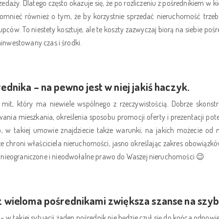
daży. Dlatego często okazuje się, że po rozliczeniu z pośrednikiem w ki
pomnieć również o tym, że by korzystnie sprzedać nieruchomość trze
pców. To niestety kosztuje, ale te koszty zazwyczaj biorą na siebie pośred
zainwestowany czas i środki.
dnika – na pewno jest w niej jakiś haczyk.
 mit, który ma niewiele wspólnego z rzeczywistością. Dobrze skon
ania mieszkania, określenia sposobu promocji oferty i prezentacji po
o, w takiej umowie znajdziecie także warunki, na jakich możecie od 
e chroni właściciela nieruchomości, jasno określając zakres obowiązków 
 nieograniczone i nieodwołalne prawo do Waszej nieruchomości 😉
z wieloma pośrednikami zwiększa szanse na szyb
 w takiej sytuacji żaden pośrednik nie będzie czuł się do końca odpowi