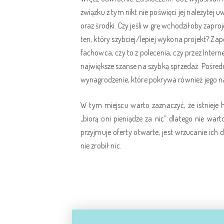
związku z tym nikt nie poświęci jej należytej u
oraz środki. Czy jeśli w grę wchodziłoby zapr
ten, który szybciej/lepiej wykona projekt? Za
fachowca, czy to z polecenia, czy przez Intern
największe szanse na szybką sprzedaż. Pośredn
wynagrodzenie, które pokrywa również jego n
W tym miejscu warto zaznaczyć, że istnieje 
„biorą oni pieniądze za nic” dlatego nie w
przyjmuje oferty otwarte, jest wrzucanie ich d
nie zrobił nic.