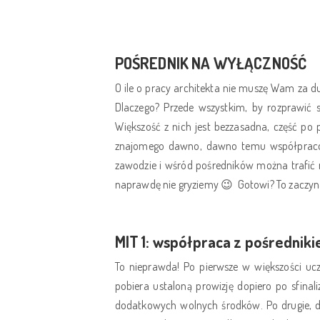
POŚREDNIK NA WYŁĄCZNOŚĆ
O ile o pracy architekta nie muszę Wam za d
Dlaczego? Przede wszystkim, by rozprawić 
Większość z nich jest bezzasadna, część po 
znajomego dawno, dawno temu współpracował
zawodzie i wśród pośredników można trafić na
naprawdę nie gryziemy 😉 Gotowi? To zaczy
MIT 1: współpraca z pośrednikie
To nieprawda! Po pierwsze w większości uc
pobiera ustaloną prowizję dopiero po sfinal
dodatkowych wolnych środków. Po drugie, dob