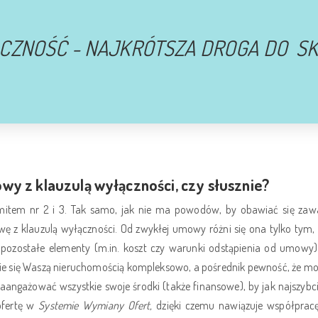
CZNOŚĆ - NAJKRÓTSZA DROGA DO S
 z klauzulą wyłączności, czy słusznie?
 mitem nr 2 i 3. Tak samo, jak nie ma powodów, by obawiać się za
 z klauzulą wyłączności. Od zwykłej umowy różni się ona tylko tym, 
ozostałe elementy (m.in. koszt czy warunki odstąpienia od umowy) z
mie się Waszą nieruchomością kompleksowo, a pośrednik pewność, że mo
 zaangażować wszystkie swoje środki (także finansowe), by jak najszybci
ofertę w
Systemie Wymiany Ofert,
dzięki czemu nawiązuje współpracę 