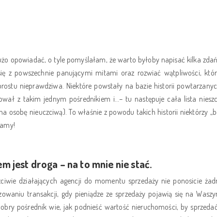
użo opowiadać, o tyle pomyślałam, że warto byłoby napisać kilka zda
się z powszechnie panującymi mitami oraz rozwiać wątpliwości, któr
prostu nieprawdziwa. Niektóre powstały na bazie historii powtarzany
 z takim jednym pośrednikiem i…– tu następuje cała lista nieszcz
 osobę nieuczciwą). To właśnie z powodu takich historii niektórzy „bo
namy!
m jest droga – na to mnie nie stać.
zciwie działających agencji do momentu sprzedaży nie ponosicie żad
izowaniu transakcji, gdy pieniądze ze sprzedaży pojawią się na Wasz
ry pośrednik wie, jak podnieść wartość nieruchomości, by sprzedać j