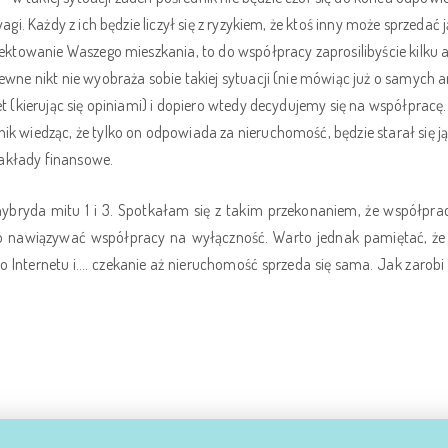
wagi. Każdy z ich będzie liczył się z ryzykiem, że ktoś inny może sprzedać
ojektowanie Waszego mieszkania, to do współpracy zaprosilibyście kilku 
pewne nikt nie wyobraża sobie takiej sytuacji (nie mówiąc już o samych
et (kierując się opiniami) i dopiero wtedy decydujemy się na współpracę.
ik wiedząc, że tylko on odpowiada za nieruchomość, będzie starał się ją
akłady finansowe.
hybryda mitu 1 i 3. Spotkałam się z takim przekonaniem, że współpra
arto nawiązywać współpracy na wyłączność. Warto jednak pamiętać, ż
o Internetu i…. czekanie aż nieruchomość sprzeda się sama. Jak zarobi t