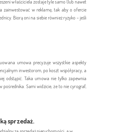
eszeni właściciela zostaje tyle samo (lub nawet
ba zainwestować w reklamę, tak aby o ofercie
nicy. Biorą oni na siebie również ryzyko – jeśli
struowana umowa precyzuje wszystkie aspekty
tencjalnym inwestorom, po koszt współpracy, a
niej odstąpić. Taka umowa nie tylko zapewnia
pośrednika. Sami widzicie, że to nie cyrograf,
ką sprzedaż.
edzialny za sprzedaż nieruchomości, a w