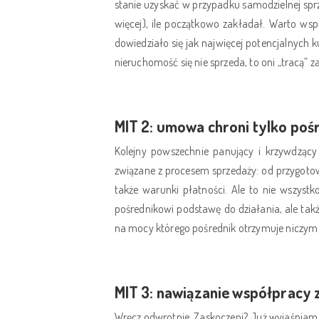
stanie uzyskać w przypadku samodzielnej sprze
więcej), ile początkowo zakładał. Warto ws
dowiedziało się jak najwięcej potencjalnych ku
nieruchomość się nie sprzeda, to oni „tracą” 
MIT 2: umowa chroni tylko pośre
Kolejny powszechnie panujący i krzywdzący
związane z procesem sprzedaży: od przygotow
także warunki płatności. Ale to nie wszystk
pośrednikowi podstawę do działania, ale takż
na mocy którego pośrednik otrzymuje niczym
MIT 3: nawiązanie współpracy 
Wręcz odwrotnie. Zaskoczeni? Już wyjaśniam –