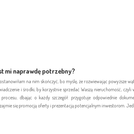
st mi naprawdę potrzebny?
 postanowiłam na nim skończyć, bo myślę, że rozwiewając powyższe wątp
dczenie i środki, by korzystnie sprzedać Waszą nieruchomość, czyli w
rocesu, dbając o każdy szczegół: przygotuje odpowiednie dokume
 zajmie się promocją oferty i prezentacją potencjalnym inwestorom. J