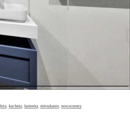
lnia
,
kuchnia
,
łazienka
,
mieszkanie
,
nowoczesny
,