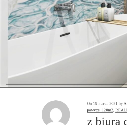
Posted
On
19 marca 2021
by
A
on
powyżej 120m2
,
REAL
z biura