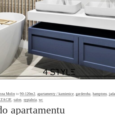
nna Molin
to
90-120m2
,
apartamenty / kamienice
,
garderoba
,
hamptons
,
jada
IZACJE
,
salon
,
sypialnia
,
wc
 do apartamentu