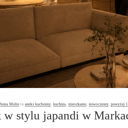
Anna Molin
to
aneks kuchenny
,
kuchnia
,
mieszkanie
,
nowoczesny
,
powyżej 
k w stylu japandi w Marka