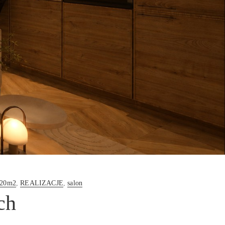
120m2
,
REALIZACJE
,
salon
ch