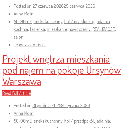
Posted on
27 czerwca 2026
29 czerwca 2026
Anna Molin
50-90m2
,
aneks kuchenny
,
hol / przedpokój
,
jadalnia
,
kuchnia
,
łazienka
,
mieszkanie
,
nowoczesny
,
REALIZACJE
,
salon
Leave a comment
Projekt wnętrza mieszkania
pod najem na pokoje Ursynów
Warszawa
Read Full Article
Posted on
31 grudnia 2025
9 stycznia 2026
Anna Molin
50-90m2
,
aneks kuchenny
,
hol / przedpokój
,
jadalnia
,