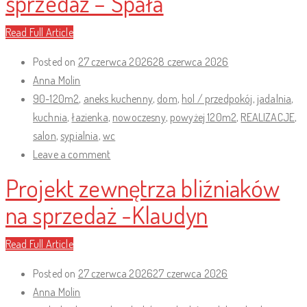
sprzedaż – Spała
Read Full Article
Posted on
27 czerwca 2026
28 czerwca 2026
Anna Molin
90-120m2
,
aneks kuchenny
,
dom
,
hol / przedpokój
,
jadalnia
,
kuchnia
,
łazienka
,
nowoczesny
,
powyżej 120m2
,
REALIZACJE
,
salon
,
sypialnia
,
wc
Leave a comment
Projekt zewnętrza bliźniaków
na sprzedaż -Klaudyn
Read Full Article
Posted on
27 czerwca 2026
27 czerwca 2026
Anna Molin