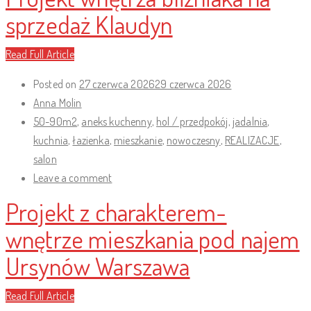
sprzedaż Klaudyn
Read Full Article
Posted on
27 czerwca 2026
29 czerwca 2026
Anna Molin
50-90m2
,
aneks kuchenny
,
hol / przedpokój
,
jadalnia
,
kuchnia
,
łazienka
,
mieszkanie
,
nowoczesny
,
REALIZACJE
,
salon
Leave a comment
Projekt z charakterem-
wnętrze mieszkania pod najem
Ursynów Warszawa
Read Full Article