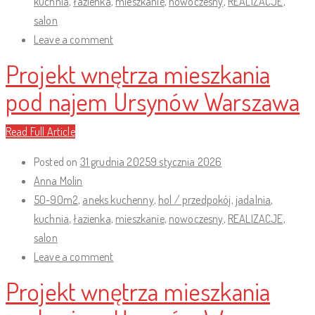
kuchnia
,
łazienka
,
mieszkanie
,
nowoczesny
,
REALIZACJE
,
salon
Leave a comment
Projekt wnętrza mieszkania
pod najem Ursynów Warszawa
Read Full Article
Posted on
31 grudnia 2025
9 stycznia 2026
Anna Molin
50-90m2
,
aneks kuchenny
,
hol / przedpokój
,
jadalnia
,
kuchnia
,
łazienka
,
mieszkanie
,
nowoczesny
,
REALIZACJE
,
salon
Leave a comment
Projekt wnętrza mieszkania