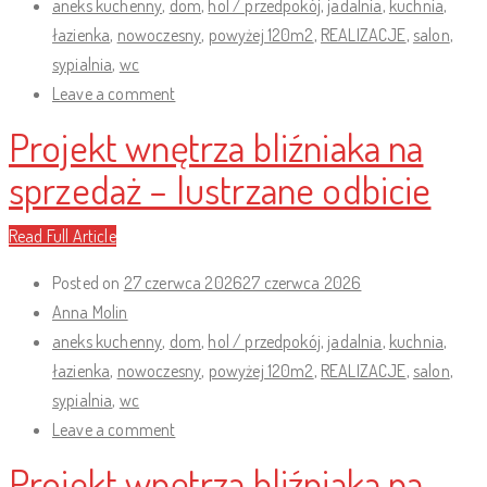
aneks kuchenny
,
dom
,
hol / przedpokój
,
jadalnia
,
kuchnia
,
łazienka
,
nowoczesny
,
powyżej 120m2
,
REALIZACJE
,
salon
,
sypialnia
,
wc
Leave a comment
Projekt wnętrza bliźniaka na
sprzedaż – lustrzane odbicie
Read Full Article
Posted on
27 czerwca 2026
27 czerwca 2026
Anna Molin
aneks kuchenny
,
dom
,
hol / przedpokój
,
jadalnia
,
kuchnia
,
łazienka
,
nowoczesny
,
powyżej 120m2
,
REALIZACJE
,
salon
,
sypialnia
,
wc
Leave a comment
Projekt wnętrza bliźniaka na