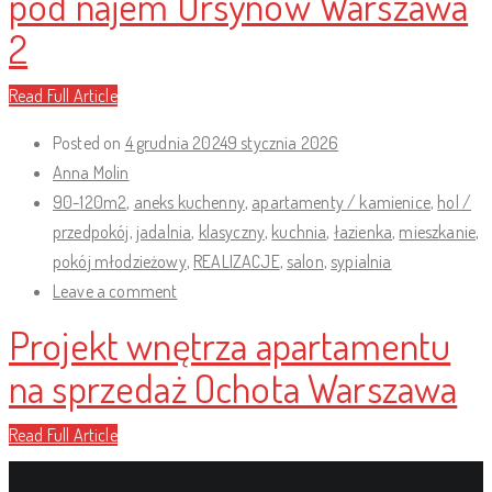
pod najem Ursynów Warszawa
2
Read Full Article
Posted on
4 grudnia 2024
9 stycznia 2026
Anna Molin
90-120m2
,
aneks kuchenny
,
apartamenty / kamienice
,
hol /
przedpokój
,
jadalnia
,
klasyczny
,
kuchnia
,
łazienka
,
mieszkanie
,
pokój młodzieżowy
,
REALIZACJE
,
salon
,
sypialnia
Leave a comment
Projekt wnętrza apartamentu
na sprzedaż Ochota Warszawa
Read Full Article