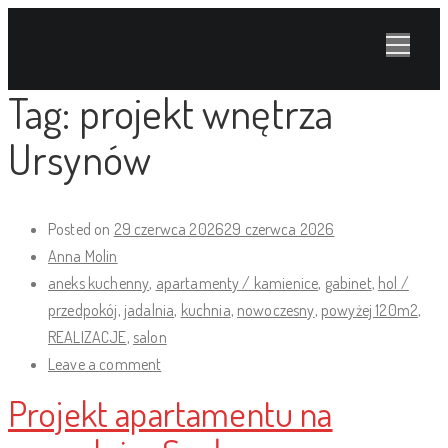
Tag:
projekt wnętrza
Ursynów
Posted on
29 czerwca 2026
29 czerwca 2026
Anna Molin
aneks kuchenny
,
apartamenty / kamienice
,
gabinet
,
hol /
przedpokój
,
jadalnia
,
kuchnia
,
nowoczesny
,
powyżej 120m2
,
REALIZACJE
,
salon
Leave a comment
Projekt apartamentu na