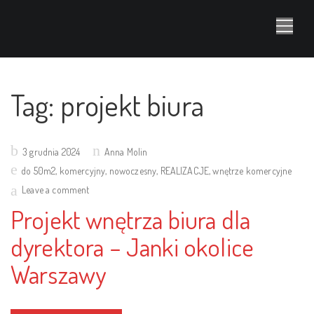
Tag:
projekt biura
Posted
3 grudnia 2024
Anna Molin
on
do 50m2
,
komercyjny
,
nowoczesny
,
REALIZACJE
,
wnętrze komercyjne
Leave a comment
Projekt wnętrza biura dla
dyrektora – Janki okolice
Warszawy