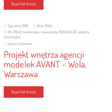
Read Full Article
Posted
2 grudnia 2024
Anna Molin
on
90-120m2
,
komercyjny
,
nowoczesny
,
REALIZACJE
,
wnętrze
komercyjne
Leave a comment
Projekt wnętrza agencji
modelek AVANT – Wola,
Warszawa
Read Full Article