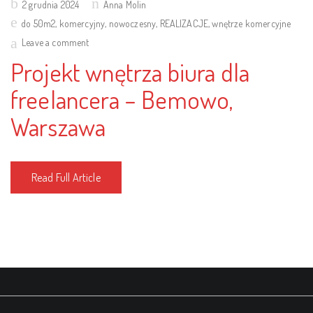
Posted
2 grudnia 2024
Anna Molin
on
do 50m2
,
komercyjny
,
nowoczesny
,
REALIZACJE
,
wnętrze komercyjne
Leave a comment
Projekt wnętrza biura dla
freelancera – Bemowo,
Warszawa
Read Full Article