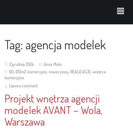
Tag:
agencja modelek
Posted
2 grudnia 2024
Anna Molin
on
90-120m2
,
komercyjny
,
nowoczesny
,
REALIZACJE
,
wnętrze
komercyjne
Leave a comment
Projekt wnętrza agencji
modelek AVANT – Wola,
Warszawa