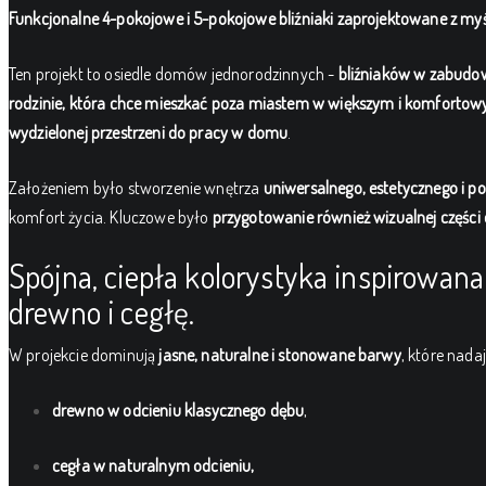
Funkcjonalne 4-pokojowe i 5-pokojowe bliźniaki zaprojektowane z myś
Ten projekt to osiedle domów jednorodzinnych -
bliźniaków w zabudo
rodzinie, która chce mieszkać poza miastem w większym i komforto
wydzielonej przestrzeni do pracy w domu
.
Założeniem było stworzenie wnętrza
uniwersalnego, estetycznego i 
komfort życia. Kluczowe było
przygotowanie również wizualnej części
Spójna, ciepła kolorystyka inspirowa
drewno i cegłę.
W projekcie dominują
jasne, naturalne i stonowane barwy
, które nada
drewno w odcieniu klasycznego dębu
,
cegła w naturalnym odcieniu,