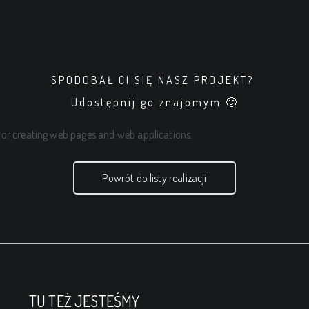
SPODOBAŁ CI SIĘ NASZ PROJEKT?
Udostępnij go znajomym 🙂
or creating web pages and web applications.
Powrót do listy realizacji
TU TEŻ JESTEŚMY