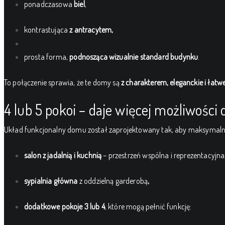
ponadczasowa
biel
,
kontrastująca
z antracytem,
prosta forma,
podnosząca wizualnie standard budynku
.
To połączenie sprawia, że te domy są
z charakterem, eleganckie i łat
4 lub 5 pokoi – daje więcej możliwośc
Układ funkcjonalny domu został zaprojektowany tak, aby maksymalnie
salon z jadalnią i kuchnią
– przestrzeń wspólna i reprezentacyjna
sypialnia główna
z oddzielną garderobą
,
dodatkowe pokoje 3 lub 4
, które mogą pełnić funkcję: