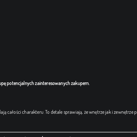
upę potencjalnych zainteresowanych zakupem.
dają całości charakteru.
To detale sprawiają, że wnętrze jak i zewnętrze 