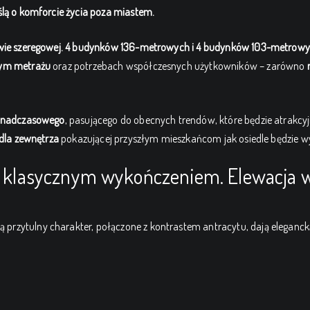
lą o komforcie życia poza miastem.
wie szeregowej. 4 budynków 136-metrowych i 4 budynków 103-metrowyc
wym metrażu
oraz potrzebach współczesnych użytkowników – zarówno
ponadczasowego
, pasującego do obecnych trendów, które będzie atrakc
 dla zewnętrza
pokazującej przyszłym mieszkańcom jak osiedle będzie w
na klasycznym wykończeniem. Elewacja w
ją przytulny charakter, połączone z kontrastem antracytu, dają eleganc