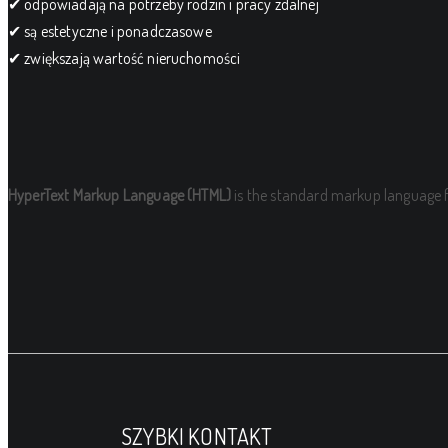
✔ odpowiadają na potrzeby rodzin i pracy zdalnej
✔ są estetyczne i ponadczasowe
✔ zwiększają wartość nieruchomości
HyperText Markup Language (HTML)
is the standard markup language f
SZYBKI KONTAKT