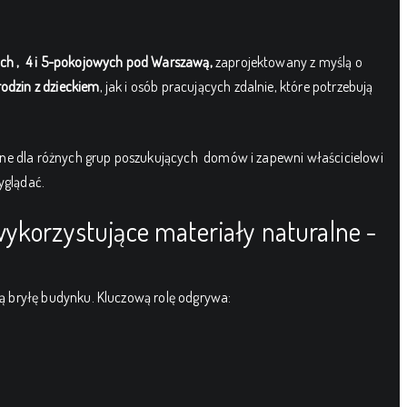
h , 4 i 5-pokojowych pod Warszawą,
zaprojektowany z myślą o
rodzin z dzieckiem
, jak i osób pracujących zdalnie, które potrzebują
yjne dla różnych grup poszukujących domów i zapewni właścicielowi
yglądać.
ykorzystujące materiały naturalne -
ką bryłę budynku. Kluczową rolę odgrywa: