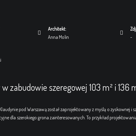
i
Architekt:
Zdj
Anna Molin
-
i
w w zabudowie szeregowej 103 m² i 136
audynie pod Warszawą został zaprojektowany z myślą o zyskownej i szy
kcyjne dla szerokiego grona zainteresowanych. To przykład projektowania