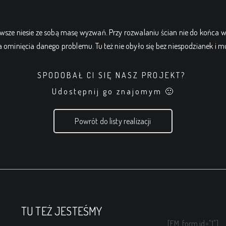
wsze niesie ze sobą masę wyzwań. Przy rozwalaniu ścian nie do końca w
ominięcia danego problemu. Tu też nie obyło się bez niespodzianek i mus
SPODOBAŁ CI SIĘ NASZ PROJEKT?
Udostępnij go znajomym 🙂
Powrót do listy realizacji
TU TEŻ JESTEŚMY
[FM_form id="1"]