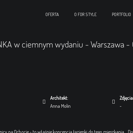
OFERTA
O FOR STYLE
PORTFOLIO
NKA w ciemnym wydaniu - Warszawa - 
Architekt:
Zdjęcia
Anna Molin
-
 na Ochocie - to właśnie koncepcja łazienki do tego mieszkania... Dos