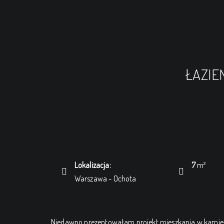
ŁAZIE
Lokalizacja:
7
m²
Warszawa - Ochota
Niedawno prezentowałam projekt mieszkania w kamienicy