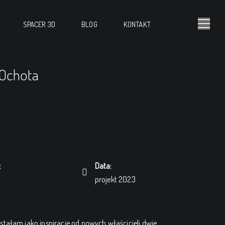
SPACER 3D
BLOG
KONTAKT
Ochota
:
Data:
projekt 2023
tałam jako inspiracje od nowych właścicieli dwie