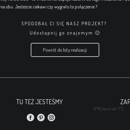
nia obu. Jesteście ciekawi czy wygrało to połączenie ?
SPODOBAŁ CI SIĘ NASZ PROJEKT?
Udostępnij go znajomym 🙂
Powrót do listy realizacji
TU TEŻ JESTEŚMY
ZAP
[FM_form id="1"]