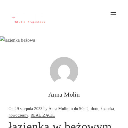
Toggle
navigat
Anna Molin
Posted
On
29 sierpnia 2023
by
Anna Molin
to
do 50m2
,
dom
,
łazienka
,
on
nowoczesny
,
REALIZACJE
łazienka w beżowym