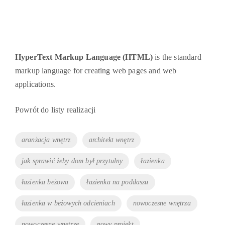
SPODOBAŁ CI SIĘ NASZ PROJEKT?
Udostępnij go znajomym 🙂
HyperText Markup Language (HTML)
is the standard
markup language for creating web pages and web
applications.
Powrót do listy realizacji
Tags
aranżacja wnętrz
architekt wnętrz
jak sprawić żeby dom był przytulny
łazienka
łazienka beżowa
łazienka na poddaszu
łazienka w beżowych odcieniach
nowoczesne wnętrza
nowoczesne wnętrze
nowy projekt