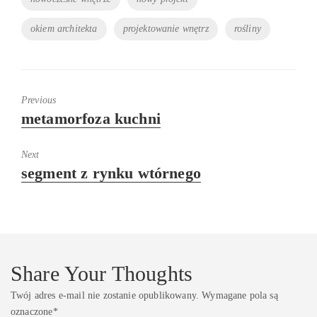
okiem architekta
projektowanie wnętrz
rośliny
Previous
Previous
metamorfoza kuchni
post:
Next
Next
segment z rynku wtórnego
post:
Share Your Thoughts
Twój adres e-mail nie zostanie opublikowany.
Wymagane pola są
oznaczone
*