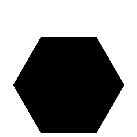
Zdjęcia:
–