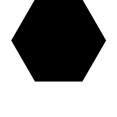
10
m²