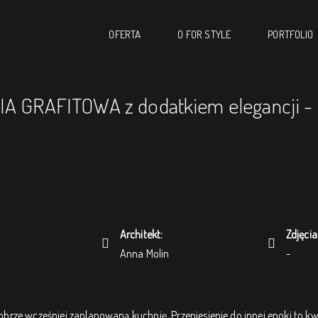
OFERTA
O FOR STYLE
PORTFOLIO
A GRAFITOWA z dodatkiem elegancji - I
Architekt:
Zdjęcia
Anna Molin
-
brze wcześniej zaplanowaną kuchnię. Przeniesienie do innej epoki to kw