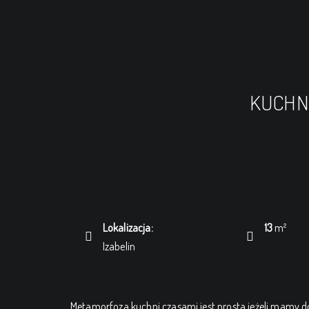
KUCHNI
Lokalizacja:
13
m²
Izabelin
Metamorfoza kuchni czasami jest prosta jeżeli mamy do