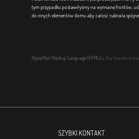
tym przypadku postawiłyśmy na wymianę frontów, uchwy
do innych elementów domu aby całość nabrała spójne
HyperText Markup Language (HTML)
is the standard ma
SZYBKI KONTAKT