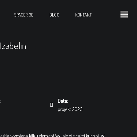
SPACER 3D
BLOG
KONTAKT
zabelin
:
Data:
projekt 2023
estia wymiany kilku elementów, ale nie całej kuchni. W