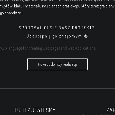
tów, blatu i materiału na ścianach oraz okapu który teraz gra pierw
go charakteru.
SPODOBAŁ CI SIĘ NASZ PROJEKT?
Udostępnij go znajomym 🙂
rkup language for creating web pages and web applications.
Powrót do listy realizacji
TU TEŻ JESTEŚMY
ZAP