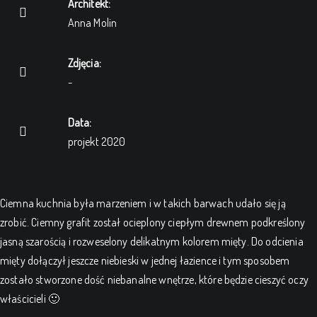
Architekt:
Anna Molin
Zdjęcia:
-
Data:
projekt 2020
Ciemna kuchnia była marzeniem i w takich barwach udało się ją
zrobić. Ciemny grafit został ocieplony ciepłym drewnem podkreślony
jasną szarością i rozweselony delikatnym kolorem mięty. Do odcienia
mięty dołączył jeszcze niebieski w jednej łazience i tym sposobem
zostało stworzone dość niebanalne wnętrze, które będzie cieszyć oczy
właścicieli 🙂