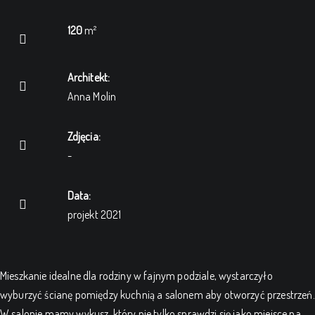
120
m²
Architekt:
Anna Molin
Zdjęcia:
-
Data:
projekt 2021
Mieszkanie idealne dla rodziny w fajnym podziale, wystarczyło
wyburzyć ścianę pomiędzy kuchnią a salonem aby otworzyć przestrzeń.
W salonie mamy wykusz, który nie tylko sprawdzi się jako miejsce na