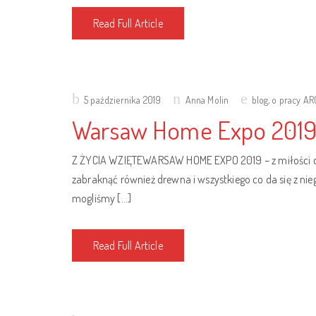
Read Full Article
Posted
5 października 2019
Anna Molin
blog
,
o pracy A
on
Warsaw Home Expo 2019 –
Z ŻYCIA WZIĘTEWARSAW HOME EXPO 2019 – z miłości do 
zabraknąć również drewna i wszystkiego co da się z nie
mogliśmy […]
Read Full Article