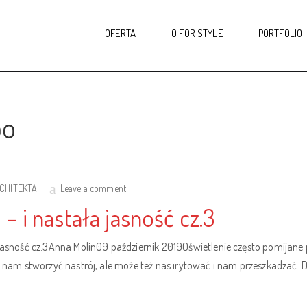
OFERTA
O FOR STYLE
PORTFOLIO
po
RCHITEKTA
Leave a comment
i nastała jasność cz.3
ność cz.3Anna Molin09 październik 2019Oświetlenie często pomijane 
e nam stworzyć nastrój, ale może też nas irytować i nam przeszkadzać. D