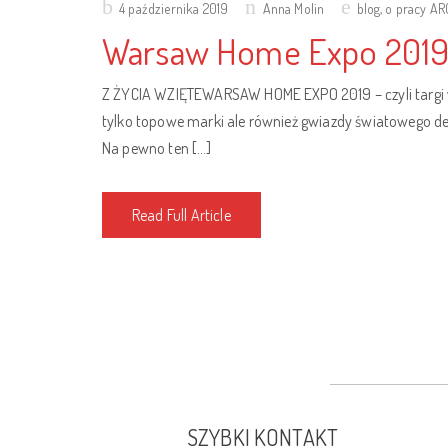
Posted
4 października 2019
Anna Molin
blog
,
o pracy A
on
Warsaw Home Expo 2019 – 
Z ŻYCIA WZIĘTEWARSAW HOME EXPO 2019 – czyli targi wn
tylko topowe marki ale również gwiazdy światowego de
Na pewno ten […]
Read Full Article
SZYBKI KONTAKT