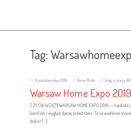
Tag:
Warsawhomeex
Posted
9 października 2019
Anna Molin
blog
,
o pracy A
on
Warsaw Home Expo 2019 – 
Z ŻYCIA WZIĘTEWARSAW HOME EXPO 2019 – i nastała jas
komfort i wygląd danej przestrzeni. To oświetlenie moż
dobór […]