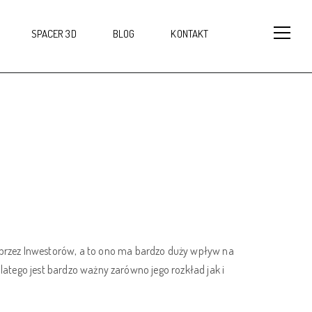
SPACER 3D
BLOG
KONTAKT
przez Inwestorów, a to ono ma bardzo duży wpływ na
latego jest bardzo ważny zarówno jego rozkład jak i