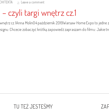
RCHITEKTA
Leave a comment
czyli targi wnętrz cz.1
ętrz cz.1Anna Molin04 październik 2019Warsaw Home Expo to jedne z na
signu. Chcecie zobaczyć krótką zapowiedź zapraszam do filmu: Jakie 
TU TEŻ JESTEŚMY
ZAP