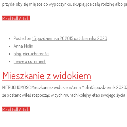
przydałoby się miejsce do wypoczynku, skupiające całą rodzinę albo pr
Read Full Article
Posted on
15 października 2020
15 października 2020
Anna Molin
blog
,
nieruchomości
Leave a comment
Mieszkanie z widokiem
NIERUCHOMOŚCIMieszkanie z widokiemAnna Molin15 pażdziernik 2020Zami
że postanowiłeś rozpocząć w tych murach kolejny etap swojego życia. M
Read Full Article