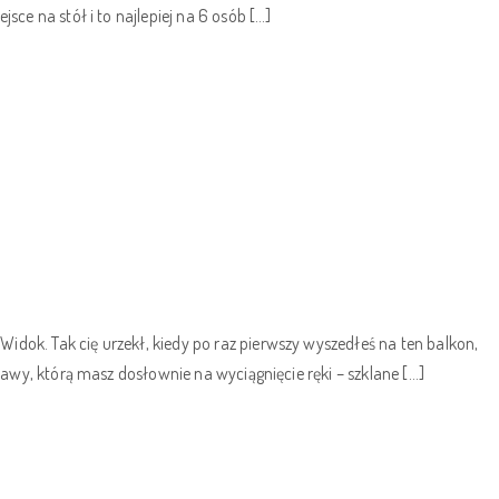
ce na stół i to najlepiej na 6 osób […]
ok. Tak cię urzekł, kiedy po raz pierwszy wyszedłeś na ten balkon,
awy, którą masz dosłownie na wyciągnięcie ręki – szklane […]