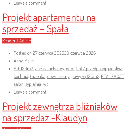
Leave a comment
Projekt apartamentu na
sprzedaż – Spała
Read Full Article
Posted on
27 czerwca 2026
28 czerwca 2026
Anna Molin
90-120m2
,
aneks kuchenny
,
dom
,
hol / przedpokój
,
jadalnia
,
kuchnia
,
łazienka
,
nowoczesny
,
powyżej 120m2
,
REALIZACJE
,
salon
,
sypialnia
,
wc
Leave a comment
Projekt zewnętrza bliźniaków
na sprzedaż -Klaudyn