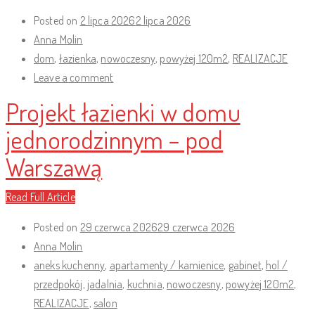
Posted on
2 lipca 2026
2 lipca 2026
Anna Molin
dom
,
łazienka
,
nowoczesny
,
powyżej 120m2
,
REALIZACJE
Leave a comment
Projekt łazienki w domu
jednorodzinnym – pod
Warszawą
Read Full Article
Posted on
29 czerwca 2026
29 czerwca 2026
Anna Molin
aneks kuchenny
,
apartamenty / kamienice
,
gabinet
,
hol /
przedpokój
,
jadalnia
,
kuchnia
,
nowoczesny
,
powyżej 120m2
,
REALIZACJE
,
salon