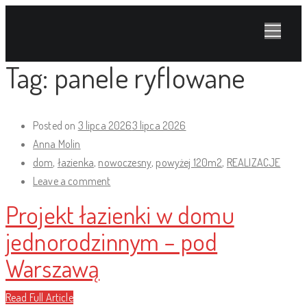
Tag:
panele ryflowane
Posted on
3 lipca 2026
3 lipca 2026
Anna Molin
dom
,
łazienka
,
nowoczesny
,
powyżej 120m2
,
REALIZACJE
Leave a comment
Projekt łazienki w domu
jednorodzinnym – pod
Warszawą
Read Full Article