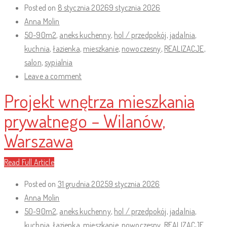
Posted on
8 stycznia 2026
9 stycznia 2026
Anna Molin
50-90m2
,
aneks kuchenny
,
hol / przedpokój
,
jadalnia
,
kuchnia
,
łazienka
,
mieszkanie
,
nowoczesny
,
REALIZACJE
,
salon
,
sypialnia
Leave a comment
Projekt wnętrza mieszkania
prywatnego – Wilanów,
Warszawa
Read Full Article
Posted on
31 grudnia 2025
9 stycznia 2026
Anna Molin
50-90m2
,
aneks kuchenny
,
hol / przedpokój
,
jadalnia
,
kuchnia
,
łazienka
,
mieszkanie
,
nowoczesny
,
REALIZACJE
,