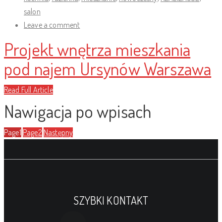
salon
Leave a comment
Projekt wnętrza mieszkania
pod najem Ursynów Warszawa
Read Full Article
Nawigacja po wpisach
Page
1
Page
2
Następny
SZYBKI KONTAKT