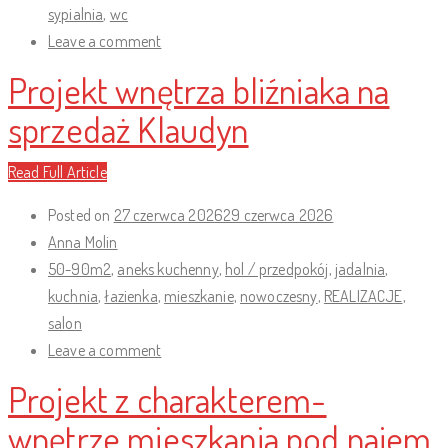
sypialnia
,
wc
Leave a comment
Projekt wnętrza bliźniaka na
sprzedaż Klaudyn
Read Full Article
Posted on
27 czerwca 2026
29 czerwca 2026
Anna Molin
50-90m2
,
aneks kuchenny
,
hol / przedpokój
,
jadalnia
,
kuchnia
,
łazienka
,
mieszkanie
,
nowoczesny
,
REALIZACJE
,
salon
Leave a comment
Projekt z charakterem-
wnętrze mieszkania pod najem