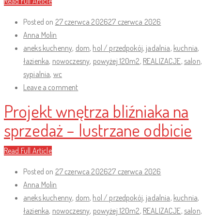
Read Full Article
Posted on
27 czerwca 2026
27 czerwca 2026
Anna Molin
aneks kuchenny
,
dom
,
hol / przedpokój
,
jadalnia
,
kuchnia
,
łazienka
,
nowoczesny
,
powyżej 120m2
,
REALIZACJE
,
salon
,
sypialnia
,
wc
Leave a comment
Projekt wnętrza bliźniaka na
sprzedaż – lustrzane odbicie
Read Full Article
Posted on
27 czerwca 2026
27 czerwca 2026
Anna Molin
aneks kuchenny
,
dom
,
hol / przedpokój
,
jadalnia
,
kuchnia
,
łazienka
,
nowoczesny
,
powyżej 120m2
,
REALIZACJE
,
salon
,