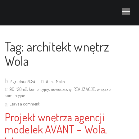
Tag:
architekt wnętrz
Wola
Posted
2 grudnia 2024
Anna Molin
on
90-120m2
,
komercyjny
,
nowoczesny
,
REALIZACJE
,
wnętrze
komercyjne
Leave a comment
Projekt wnętrza agencji
modelek AVANT – Wola,